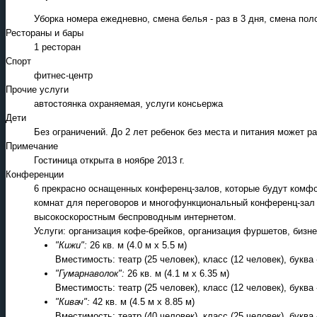
Уборка номера ежедневно, смена белья - раз в 3 дня, смена пол
Рестораны и бары
1 ресторан
Спорт
фитнес-центр
Прочие услуги
автостоянка охраняемая, услуги консьержа
Дети
Без ограничений. До 2 лет ребенок без места и питания может 
Примечание
Гостиница открыта в ноябре 2013 г.
Конференции
6 прекрасно оснащенных конференц-залов, которые будут комф
комнат для переговоров и многофункциональный конференц-зал
высокоскоростным беспроводным интернетом.
Услуги: организация кофе-брейков, организация фуршетов, бизне
"Кижи":
26 кв. м (4.0 м x 5.5 м)
Вместимость: театр (25 человек), класс (12 человек), буква 
"Гумарнаволок":
26 кв. м (4.1 м x 6.35 м)
Вместимость: театр (25 человек), класс (12 человек), буква 
"Кивач":
42 кв. м (4.5 м x 8.85 м)
Вместимость: театр (40 человек), класс (25 человек), буква 