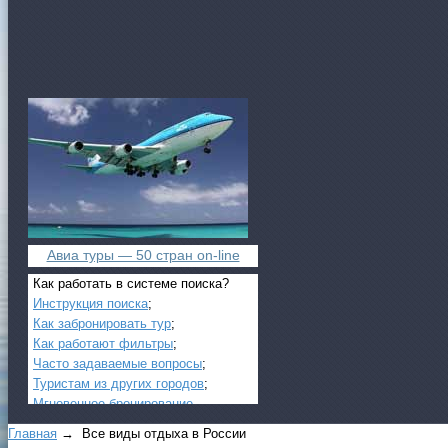
Авиа туры — 50 стран on-line
Как работать в системе поиска?
Инструкция поиска
;
Как забронировать тур
;
Как работают фильтры
;
Часто задаваемые вопросы
;
Туристам из других городов
;
Мгновенное бронирование
.
Главная
→ Все виды отдыха в России