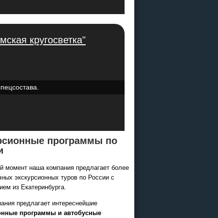
мская кругосветка"
спецсостава.
рсионные программы по
и
й момент наша компания предлагает более
чных экскурсионных туров по России с
ием из Екатеринбурга.
ания предлагает интереснейшие
онные программы и автобусные