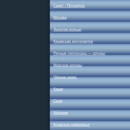
Санкт - Петербург
Москва
Золотое кольцо
Крымская кругосветка
Речные теплоходы — круизы
Морские круизы
Чёрное море:
Крым
Сочи
Абхазия
Азовское побережье