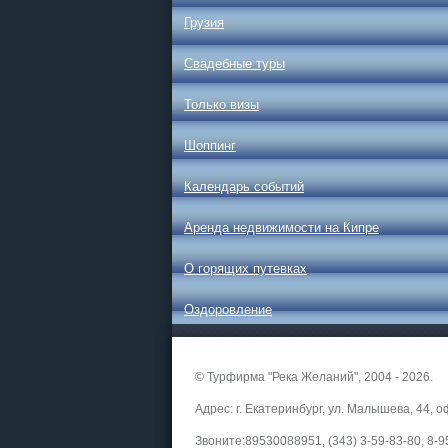
Грузия
Свадебные туры
Только визы
Шоппинг
Календарь событий
Аренда недвижимости на Кипре
О горящих путевках
Оздоровление
© Турфирма "Река Желаний", 2004 - 2026.
Адрес: г. Екатеринбург, ул. Малышева, 44, о
Звоните:89530088951, (343) 3-59-83-80, 8