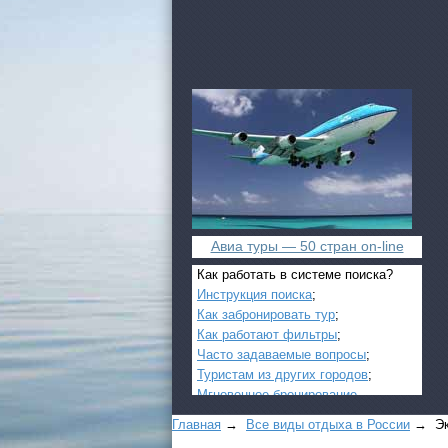
Авиа туры — 50 стран on-line
Как работать в системе поиска?
Инструкция поиска
;
Как забронировать тур
;
Как работают фильтры
;
Часто задаваемые вопросы
;
Туристам из других городов
;
Мгновенное бронирование
.
Главная
→
Все виды отдыха в России
→ Экс