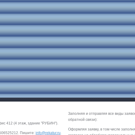
Заполняя и отправляя все виды заяво
обратной связи):
фис 412 (4 этаж, здание "РУБИН").
Оформляя заявку, в том числе заполн
-9506525212. Пишите:
info@rekatur.ru
.