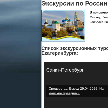
Экскурсии по России
В поисково
Москву, Зол
наиболее ин
Все виды отдыха в России
Самые популярные:
Автобусные туры на черное
Список экскурсионных туро
море.
Екатеринбурга:
Соль-Илецк автобусом
.
Детские лагеря в Туапсе
Санкт-Петербург
Великий Устюг
на 2027
(реализация тура начнется
в конце августа)
Спецсостав. Выезд 29.04.2026. На
майские праздники.