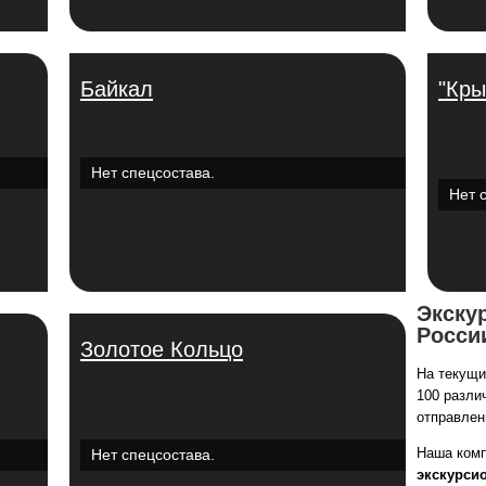
Байкал
"Кры
Нет спецсостава.
Нет 
Экску
Росси
Золотое Кольцо
На текущи
100 разли
отправлен
Наша комп
Нет спецсостава.
экскурси