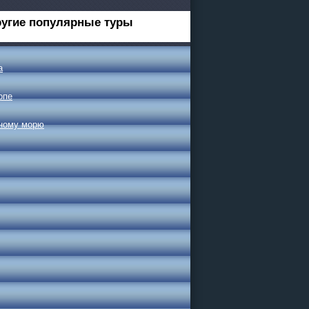
угие популярные туры
а
опе
рному морю