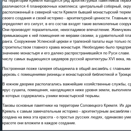
На территории Кремля находится ряд архитектурных памятников первос
различаются 4 планировочных комплекса: центральный соборный, окр
расположенный в северной части Кремля бывший монастырский тюремн
своего создания и своей историко - архитектурной ценности. Главным
определяет его силуэт, в его состав входят такие великолепные соору
Они производят поразительное, неизгладимое впечатление. Жемчужина 
примыкающие к ней помещения не мерами своими, а удивительной пла
ранга. Сооружение Успенской церкви и трапезной палаты еще только 
строительством главного храма монастыря. Необходимо было предприн
значению монастыря и его далеко распространившейся по Руси славе.
числу самых выдающихся шедевров русской архитектуры ХVI века, яв
Построенная позже галерея объединила в общий ансамбль с главными 
церковь с помещениями ризницы и монастырской библиотекой и Троицк
В южном дворике располагались важнейшие хозяйственные службы, ср
ярус сушила, помещения, находящиеся ниже уровня земли, выполнял
в которых содержались узники монастырской тюрьмы.
Таковы основные памятники на территории Соловецкого Кремля. Их д
Кремль к самым замечательным историко - архитектурным ансамблям н
создана на века эта красота - о простых русских людях, одинаково уме
красоте они вложили в каждое создание.