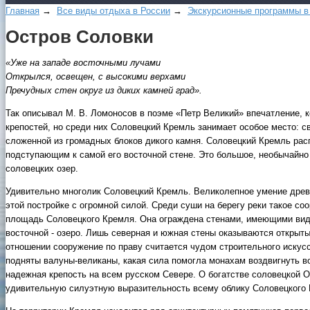
Главная
→
Все виды отдыха в России
→
Экскурсионные программы в
Остров Соловки
«Уже на западе восточными лучами
Открылся, освещен, с высокими верхами
Пречудных стен округ из диких камней град».
Так описывал М. В. Ломоносов в поэме «Петр Великий» впечатление, 
крепостей, но среди них Соловецкий Кремль занимает особое место: 
сложенной из громадных блоков дикого камня. Соловецкий Кремль рас
подступающим к самой его восточной стене. Это большое, необычайно
соловецких озер.
Удивительно многолик Соловецкий Кремль. Великолепное умение древ
этой постройке с огромной силой. Среди суши на берегу реки такое соо
площадь Соловецкого Кремля. Она ограждена стенами, имеющими вид пя
восточной - озеро. Лишь северная и южная стены оказываются открыты
отношении сооружение по праву считается чудом строительного искусс
подняты валуны-великаны, какая сила помогла монахам воздвигнуть в
надежная крепость на всем русском Севере. О богатстве соловецкой 
удивительную силуэтную выразительность всему облику Соловецкого 