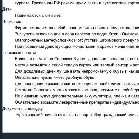
туриста. Гражданам РФ рекомендуем взять в путешествие карточ
Дети.
Принимаются c 6-ти лет.
Внимание.
Фирма оставляет за собой право менять порядок предоставления
Экскурсии включающие в себя переезд по воде: Кижи - Онежско
благоприятных метеоусловиях и отсутствии штормового предуп
При посещении действующих монастырей и храмов женщинам не р
Полезные советы.
В июне и августе на Соловках бывает довольно прохладно, поэ
месяце возьмите с собой теплую куртку или теплый свитер и вет
Для дождливых дней лучше взять непромокаемую обувь и накидк
Обязательно нужно иметь удобную обувь.
Для посещения храмов и скитов женщинам необходимо взять дл
Летом на Соловках много мошек и комаров, возьмите с собой ср
Не лишними будут дополнительные аккумуляторы, пленка и бат
Обязательно возьмите лекарственные препараты индивидуального
Документы в поездку
Туристический ваучер-путевка, паспорт (общегражданский или за