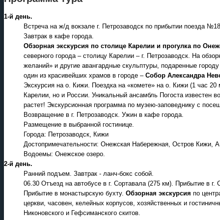
1-й день.
Встреча на ж/д вокзале г. Петрозаводск по прибытии поезда №18
Завтрак в кафе города.
Обзорная экскурсия по столице Карелии и прогулка по Оне
северного города – столицу Карелии – г. Петрозаводск. На обз
желаний» и другие авангардные скульптуры, подаренные городу 
один из красивейших храмов в городе –
Собор Александра Невс
Экскурсия на о. Кижи. Поездка на «комете» на о. Кижи (1 час 2
Карелии, но и России. Уникальный ансамбль Погоста известен в
растет! Экскурсионная программа по музею-заповеднику с посе
Возвращение в г. Петрозаводск. Ужин в кафе города.
Размещение в выбранной гостинице.
Города: Петрозаводск, Кижи
Достопримечательности: Онежская Набережная, Остров Кижи, Ан
Водоемы: Онежское озеро.
2-й день.
Ранний подъем. Завтрак - ланч-бокс собой.
06.30 Отъезд на автобусе в г. Сортавала (275 км). Прибытие в г
Прибытие в монастырскую бухту.
Обзорная экскурсия
по центр
церкви, часовен, келейных корпусов, хозяйственных и гостинич
Никоновского и Гефсиманского скитов.