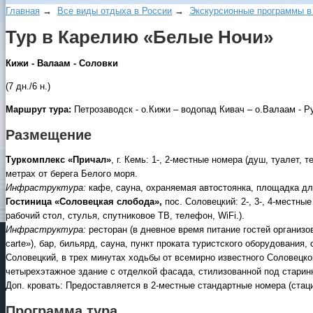
Главная
→
Все виды отдыха в России
→
Экскурсионные программы в
Тур в Карелию «Белые Ночи»
Кижи - Валаам - Соловки
(7 дн./6 н.)
Маршрут тура:
Петрозаводск - о.Кижи – водопад Кивач – о.Валаам - Р
Размещение
Туркомплекс «Причал»
, г. Кемь: 1-, 2-местные номера (душ, туалет,
метрах от берега Белого моря.
Инфраструктура:
кафе, сауна, охраняемая автостоянка, площадка д
Гостиница «Соловецкая слобода»,
пос. Соловецкий: 2-, 3-, 4-местны
рабочий стол, стулья, спутниковое ТВ, телефон, WiFi.).
Инфраструктура:
ресторан (в дневное время питание гостей организ
carte»), бар, бильярд, сауна, пункт проката туристского оборудовани
Соловецкий, в трех минутах ходьбы от всемирно известного Соловецко
четырехэтажное здание с отделкой фасада, стилизованной под старин
Доп. кровать: Предоставляется в 2-местные стандартные номера (стаци
Программа тура