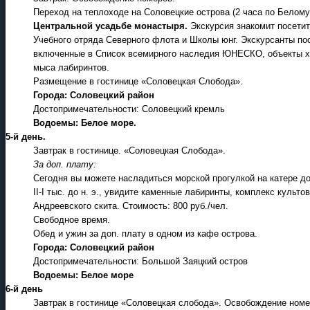
Переход на теплоходе на Соловецкие острова (2 часа по Белому
Центральной усадьбе монастыря.
Экскурсия знакомит посетит
Учебного отряда Северного флота и Школы юнг. Экскурсанты п
включенные в Список всемирного наследия ЮНЕСКО, объекты хо
мыса лабиринтов.
Размещение в гостинице «Соловецкая Слобода».
Города: Соловецкий район
Достопримечательности: Соловецкий кремль
Водоемы: Белое море.
5-й день.
Завтрак в гостинице. «Соловецкая Слобода».
За доп. плату:
Сегодня вы можете насладиться морской прогулкой на катере д
II-I тыс. до н. э., увидите каменные лабиринты, комплекс куль
Андреевского скита. Стоимость: 800 руб./чел.
Свободное время.
Обед и ужин за доп. плату в одном из кафе острова.
Города: Соловецкий район
Достопримечательности: Большой Заяцкий остров
Водоемы: Белое море
6-й день
Завтрак в гостинице «Соловецкая слобода». Освобождение номе