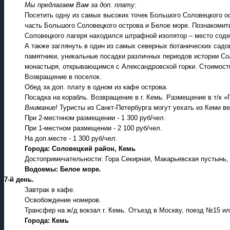
Мы предлагаем Вам за доп. плату:
Посетить одну из самых высоких точек Большого Соловецкого о
часть Большого Соловецкого острова и Белое море. Познакомить
Соловецкого лагеря находился штрафной изолятор – место соде
А также заглянуть в один из самых северных ботанических сад
памятники, уникальные посадки различных периодов истории С
монастыря, открывающимся с Александровской горки. Стоимость:
Возвращение в поселок.
Обед за доп. плату в одном из кафе острова.
Посадка на корабль. Возвращение в г. Кемь. Размещение в т/к «
Внимание!
Туристы из Санкт-Петербурга могут уехать из Кеми 
При 2-местнном размещении - 1 300 руб/чел.
При 1-местном размещении - 2 100 руб/чел.
На доп.месте - 1 300 руб/чел.
Города: Соловецкий район, Кемь
Достопримечательности: Гора Секирная, Макарьевская пустынь, 
Водоемы: Белое море.
7-й день.
Завтрак в кафе.
Освобождение номеров.
Трансфер на ж/д вокзал г. Кемь. Отъезд в Москву, поезд №15 и
Города: Кемь