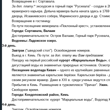
Возвращение в г. Сортавала.
За доп. плату
:* экскурсия в горный парк "Рускеала" - создан в
мраморного карьера. Добыча мрамора была начата здесь в 1769 
дворца, Исаакиевского собора, Мариинского дворца и др. Стоимо
Возвращение в гостиницу.
По пути посещение мемориала «Поклонный крест», установленног
Города: Сортавала, Валаам
Достопримечательности: Остров Валаам, Горный парк Рускеала,
Водоемы: Ладожское озеро.
3-й день.
Завтрак
("шведский стол"). Освобождение номеров.
Выезд в г. Кемь. По пути:
за доп. плату мы Вам предлагаем:
Поездку на первый российский
курорт «Марциальные Воды»
, 
дегустацией воды из знаменитых природных источников. Осмотр м
Посещение водопада Кивач
– одного из крупнейших равнинных
являются знаменитые карельские берёзки. Карельская берёза -
своим рисунком мрамор. Даже в XXI в. среди ученых ведутся сп
Прибытие в Кемь. Размещение в туркомплексе "Причал".
Ужин.
Свободное время.
Города: Кондопожский район, Кемь
Достопримечательности: курорт "Марциальные воды", Водопад 
4-й день.
Завтрак. Освобождение номеров.