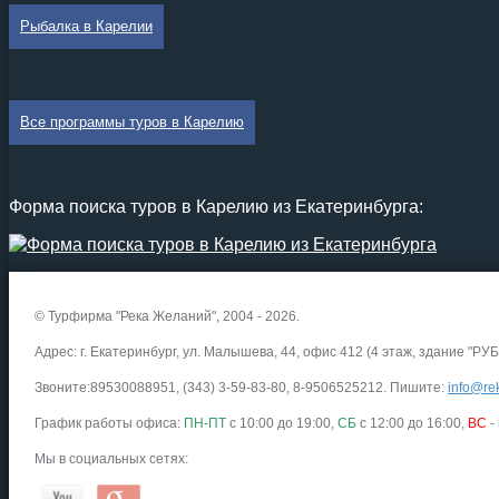
Рыбалка в Карелии
Все программы туров в Карелию
Форма поиска туров в Карелию из Екатеринбурга:
© Турфирма "Река Желаний", 2004 - 2026.
Адрес: г. Екатеринбург, ул. Малышева, 44, офис 412 (4 этаж, здание "РУБ
Звоните:89530088951, (343) 3-59-83-80, 8-9506525212. Пишите:
info@rek
График работы офиса:
ПН-ПТ
с 10:00 до 19:00,
СБ
с 12:00 до 16:00,
ВС
-
Мы в социальных сетях: