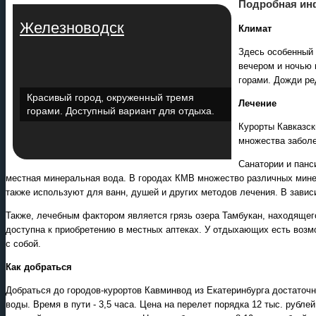
Подробная ин
Железноводск
Климат
Здесь особенный к
вечером и ночью 
горами. Дожди ре
Экскурсионные программы
Красивый город, окруженный тремя
Лечение
горами. Доступный вариант для отдыха.
Россиия - все экскурсии в
онлайн модуле
Курорты Кавказск
множества заболе
Санатории и панс
местная минеральная вода. В городах КМВ множество различных мине
также используют для ванн, душей и других методов лечения. В зависи
Также, лечебным фактором является грязь озера Тамбукан, находящегос
доступна к приобретению в местных аптеках. У отдыхающих есть возмо
с собой.
Как добраться
Добраться до городов-курортов Кавминвод из Екатеринбурга достаточн
воды. Время в пути - 3,5 часа. Цена на перелет порядка 12 тыс. рубле