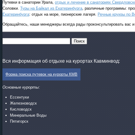
Путевки в санатории Урала,
отдых и лечение в санаториях Свердловск
Соловки.
Туры на Байкал из Екатеринбурга
, различные программы: про
Екатеринбурга
: отдых на море, пионерские лагеря.
Речные круизы по В
Обращайтесь, наши менеджеры всегда рады проконсультировать вас и 
Вся информация об отдыхе на курортах Кавминвод:
Форма поиска путевок на курорты КМВ
Основные курорты:
Ессентуки
Железноводск
Кисловодск
Минеральные Воды
Пятигорск