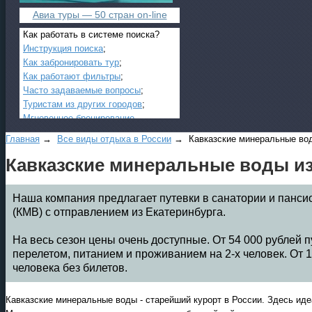
Авиа туры — 50 стран on-line
Как работать в системе поиска?
Инструкция поиска
;
Как забронировать тур
;
Как работают фильтры
;
Часто задаваемые вопросы
;
Туристам из других городов
;
Мгновенное бронирование
.
Главная
→
Все виды отдыха в России
→ Кавказские минеральные во
Кавказские минеральные воды из
Наша компания предлагает путевки в санатории и панс
(КМВ) с отправлением из Екатеринбурга.
На весь сезон цены очень доступные. От 54 000 рублей п
Все виды отдыха в России
перелетом, питанием и проживанием на 2-х человек. От 11
человека без билетов.
Самые популярные:
Автобусные туры на черное
море.
Кавказские минеральные воды - старейший курорт в России. Здесь ид