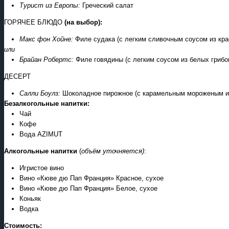
Турист из Европы:
Греческий салат
ГОРЯЧЕЕ БЛЮДО
(на выбор)
:
Макс фон Хойне:
Филе судака (с легким сливочным соусом из кр
или
Брайан Робертс:
Филе говядины (с легким соусом из белых гриб
​ДЕСЕРТ
Салли Боулз:
Шоколадное пирожное (с карамельным мороженым и
Безалкогольные напитки:
Чай
Кофе
Вода AZIMUT
Алкогольные напитки
(
объём уточняется)
:
Игристое вино
Вино «Кюве дю Пап Франция» Красное, сухое
Вино «Кюве дю Пап Франция» Белое, сухое
Коньяк
Водка
Стоимость: