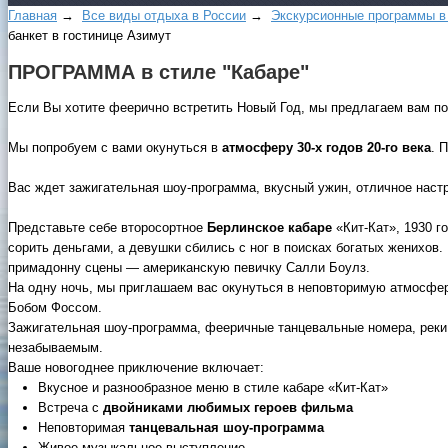
Главная
→
Все виды отдыха в России
→
Экскурсионные программы в
банкет в гостинице Азимут
ПРОГРАММА в стиле "Кабаре"
Если Вы хотите феерично встретить Новый Год, мы предлагаем вам по
Мы попробуем с вами окунуться в
атмосферу 30-х годов 20-го века
. 
Вас ждет зажигательная шоу-программа, вкусный ужин, отличное наст
Представьте себе второсортное
Берлинское кабаре
«Кит-Кат», 1930 
сорить деньгами, а девушки сбились с ног в поисках богатых женихов
примадонну сцены — американскую певичку Салли Боулз.
На одну ночь, мы приглашаем вас окунуться в неповторимую атмосф
Бобом Фоссом.
Зажигательная шоу-программа, фееричные танцевальные номера, реки 
незабываемым.
Ваше новогоднее приключение включает:
Вкусное и разнообразное меню в стиле кабаре «Кит-Кат»
Встреча с
двойниками любимых героев фильма
Неповторимая
танцевальная шоу-программа
Живое музыкальное выступление