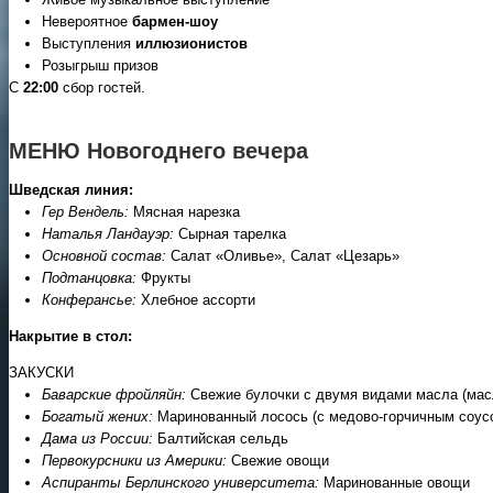
Невероятное
бармен-шоу
Выступления
иллюзионистов
Розыгрыш призов
С
22:00
сбор гостей.
МЕНЮ Новогоднего вечера
Шведская линия:
Гер Вендель:
Мясная нарезка
Наталья Ландауэр:
Сырная тарелка
Основной состав:
Салат «Оливье», Салат «Цезарь»
Подтанцовка:
Фрукты
Конферансье:
Хлебное ассорти
Накрытие в стол:
ЗАКУСКИ
Баварские фройляйн:
Свежие булочки с двумя видами масла (мас
Богатый жених:
Маринованный лосось (с медово-горчичным соус
Дама из России:
Балтийская сельдь
Первокурсники из Америки:
Свежие овощи
Аспиранты Берлинского университета:
Маринованные овощи