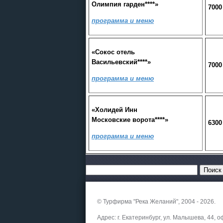
Олимпия гарден****
»
7000
программа и меню
«Сокос отель
Васильевский****»
7000
программа и меню
«Холидей Инн
Московские ворота****»
6300
программа и меню
© Турфирма "Река Желаний", 2004 - 2026.
Адрес: г. Екатеринбург, ул. Малышева, 44, о