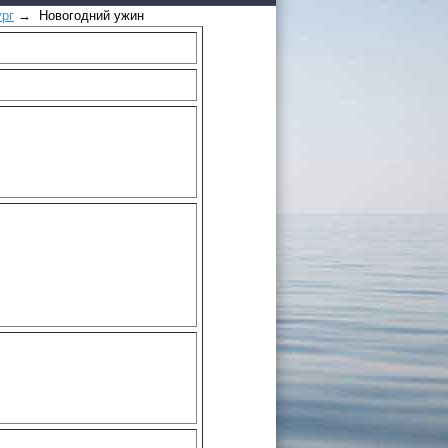
ург
→ Новогодний ужин
 России
а черное
сом
.
уапсе
овый