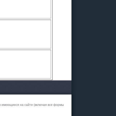
дний
.01.2027
ственский
7.12.2026
к имеющиеся на сайте (включая все формы