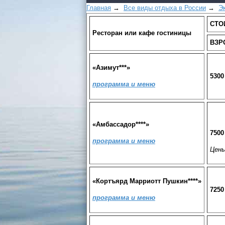
Главная
→
Все виды отдыха в России
→
Э
СТО
Ресторан или кафе гостиницы
ВЗР
«Азимут***»
5300
программа и меню
«Амбассадор****»
7500
программа и меню
Цены
«Кортъярд Марриотт Пушкин****»
7250
программа и меню