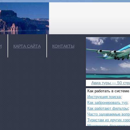
И
КАРТА САЙТА
КОНТАКТЫ
Авиа туры — 50 стра
Как работать в системе
Инструкция поиска
;
Как забронировать тур
;
Как работают фильтры
;
Часто задаваемые воп
Туристам из других гор
Мгновенное бронирован