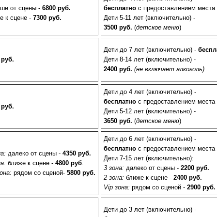
ше от сцены -
6800 руб.
бесплатно
с предоставлением места
е к сцене -
7300 руб.
Дети 5-11 лет (включительно) -
3500 руб.
(
детское меню
)
Круизы - 20
Речные круизы
из Перми
Дети до 7 лет (включительно) -
бесп
— оформление тура в 
 руб.
Дети 8-14 лет (включительно) -
Екатеринбурга
2400 руб.
(не включает алкоголь)
Дети до 4 лет (включительно) -
бесплатно
с предоставлением места
 руб.
Дети 5-12 лет (включительно) -
3650 руб.
(
детское меню
)
Дети до 6 лет (включительно) -
бесплатно
с предоставлением места
а:
далеко от сцены -
4350 руб.
Дети 7-15 лет (включительно):
а:
ближе к сцене -
4800
руб
.
3 зона:
далеко от сцены -
2200 руб.
она:
рядом со сценой-
5800 руб.
2 зона:
ближе к сцене -
2400
руб.
Vip зона:
рядом со сценой -
2900 руб.
Новогодние про
Актуальные нового
Дети до 3 лет (включительно) -
программы 2027
: