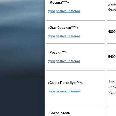
«Москва****»
даль
ближ
программа и меню
«Октябрьская****»
4800
программа и меню
«Россия***»
5400
программа и меню
3 зон
«Санкт-Петербург***»
2 зон
программа и меню
Vip з
«Сокос отель