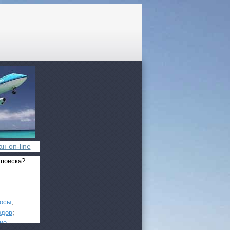
н on-line
 поиска?
росы
;
одов
;
ие
.