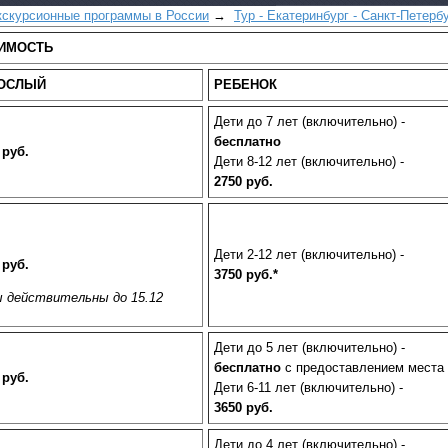
кскурсионные программы в России
→
Тур - Екатеринбург - Санкт-Петерб
ИМОСТЬ
ОСЛЫЙ
РЕБЕНОК
Дети до 7 лет (включительно) -
бесплатно
 руб.
Дети 8-12 лет (включительно) -
Все виды отдыха в
2750 руб.
Самые популярные:
Автобусные туры н
море.
Дети 2-12 лет (включительно) -
 руб.
3750 руб.*
Соль-Илецк автобу
 действительны до 15.12
Детские лагеря в Т
Дети до 5 лет (включительно) -
Великий Устюг
на Н
бесплатно
с предоставлением места
2027 год
 руб.
Дети 6-11 лет (включительно) -
3650 руб.
Дети до 4 лет (включительно) -