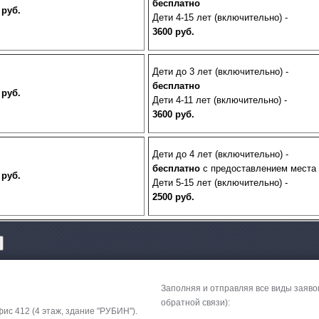
бесплатно
 руб.
Дети 4-15 лет (включительно) -
№1
В. Устюг - "Нового
3600 руб.
экспресс"02.01.2027-04
№2
В. Устюг - "Рожде
Дети до 3 лет (включительно) -
экспресс"
25.12.2026-2
бесплатно
 руб.
Дети 4-11 лет (включительно) -
3600 руб.
Дети до 4 лет (включительно) -
бесплатно
с предоставлением места
 руб.
Дети 5-15 лет (включительно) -
2500 руб.
Заполняя и отправляя все виды заяво
обратной связи):
фис 412 (4 этаж, здание "РУБИН").