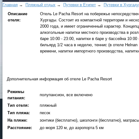
Главная
→
Пляжный отдых
→
Путевки в Египет
→
Путевки в Xуpгaду
Описание
Отель Le Pacha Resort на побережье непосредствен
отеля:
Хургады. Состоит из компактной территории и неско
2000 года, и имеет ограниченный характер. Концепци
алкогольные напитки местного производства в розли
баре 10:00 - 23:00, напитки в баре у бассейна 10:0
бильярд 1/2 часа в неделю, теннис (в отеле Helnan
времени, напитки импортного производства, напитки
Дополнительная информация об отеле Le Pacha Resort
Режимы
полупансион, все включено
питания:
Тип отеля:
пляжный
Тип пляжа:
песок
На пляже:
зонтики (бесплатно), шезлонги (бесплатно), матрасы
Расстояние:
до моря 120 м, до аэропорта 5 км