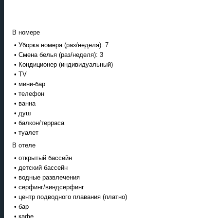
В номере
• Уборка номера (раз/неделя): 7
• Смена белья (раз/неделя): 3
• Кондиционер (индивидуальный)
• TV
• мини-бар
• телефон
• ванна
• душ
• балкон/терраса
• туалет
В отеле
• открытый бассейн
• детский бассейн
• водные развлечения
• серфинг/виндсерфинг
• центр подводного плавания (платно)
• бар
• кафе