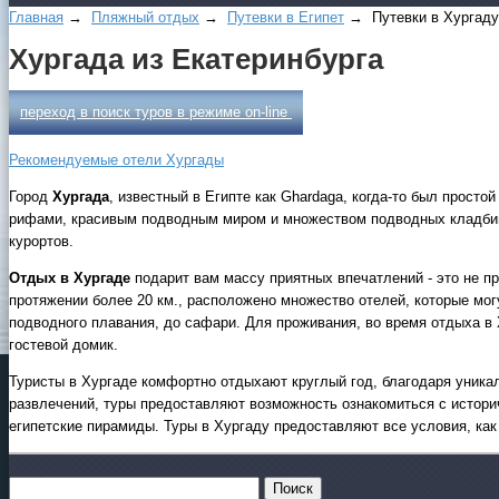
Главная
→
Пляжный отдых
→
Путевки в Египет
→ Путевки в Xуpгaду
Xуpгaда из Eкaтepинбуpгa
переход в поиск туров в режиме on-line
Рекомендуемые отели Хургады
Город
Хургада
, известный в Египте как Ghardaga, когда-то был просто
рифами, красивым подводным миром и множеством подводных кладбищ 
курортов.
Отдых в Хургаде
подарит вам массу приятных впечатлений - это не пр
протяжении более 20 км., расположено множество отелей, которые мог
подводного плавания, до сафари. Для проживания, во время отдыха в
гостевой домик.
Туристы в Хургаде комфортно отдыхают круглый год, благодаря уника
развлечений, туры предоставляют возможность ознакомиться с истори
египетские пирамиды. Туры в Хургаду предоставляют все условия, как