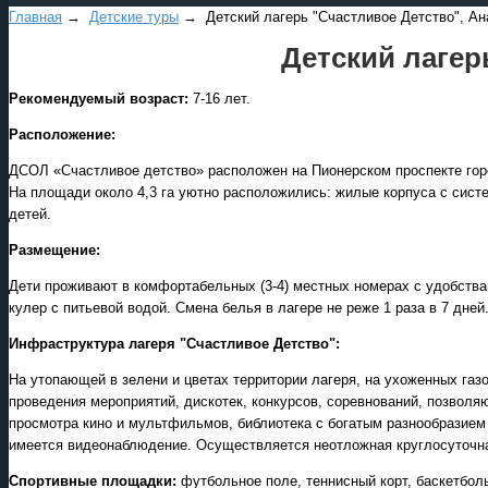
Главная
→
Детские туры
→ Детский лагерь "Счастливое Детство", Ан
Детский лагер
Рекомендуемый возраст:
7-16 лет.
Расположение:
ДСОЛ «Счастливое детство» расположен на Пионерском проспекте города
На площади около 4,3 га уютно расположились: жилые корпуса с сист
детей.
Размещение:
Дети проживают в комфортабельных (3-4) местных номерах с удобствам
кулер с питьевой водой. Смена белья в лагере не реже 1 раза в 7 дне
Инфраструктура лагеря "Счастливое Детство":
На утопающей в зелени и цветах территории лагеря, на ухоженных га
проведения мероприятий, дискотек, конкурсов, соревнований, позвол
просмотра кино и мультфильмов, библиотека с богатым разнообразием к
имеется видеонаблюдение. Осуществляется неотложная круглосуточн
Спортивные площадки:
футбольное поле, теннисный корт, баскетбол