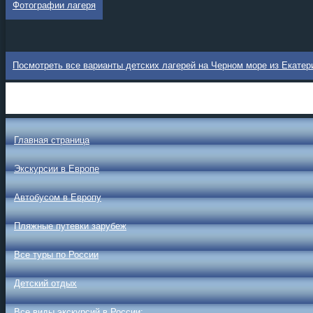
Фотографии лагеря
Посмотреть все варианты детских лагерей на Черном море из Екатер
Главная страница
Экскурсии в Европе
Автобусом в Европу
Пляжные путевки зарубеж
Все туры по России
Детский отдых
Все виды экскурсий в России: