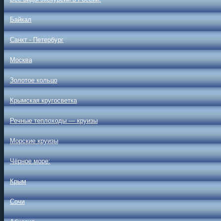
Байкал
Санкт - Петербург
Москва
Золотое кольцо
Крымская кругосветка
Речные теплоходы — круизы
Морские круизы
Чёрное море:
Крым
Сочи