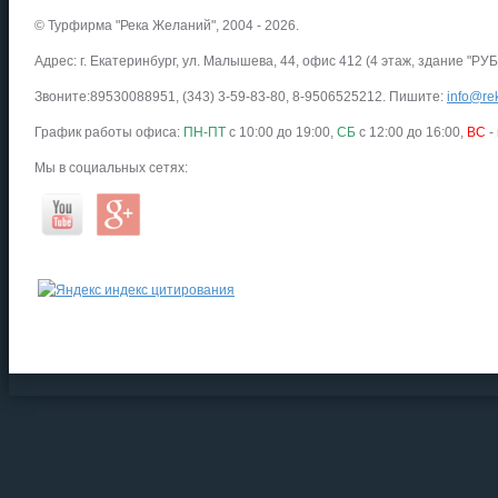
© Турфирма "Река Желаний", 2004 - 2026.
Адрес: г. Екатеринбург, ул. Малышева, 44, офис 412 (4 этаж, здание "РУБ
Звоните:89530088951, (343) 3-59-83-80, 8-9506525212. Пишите:
info@rek
График работы офиса:
ПН-ПТ
с 10:00 до 19:00,
СБ
с 12:00 до 16:00,
ВС
-
Мы в социальных сетях: