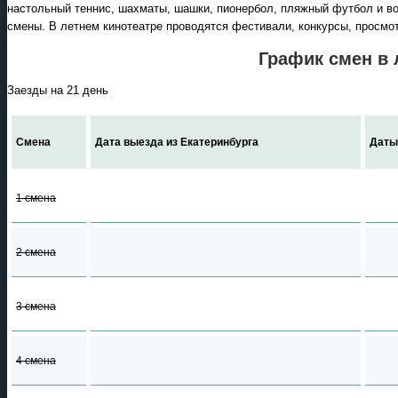
настольный теннис, шахматы, шашки, пионербол, пляжный футбол и во
смены. В летнем кинотеатре проводятся фестивали, конкурсы, просмо
График смен в 
Заезды на 21 день
Смена
Дата выезда из Екатеринбурга
Даты
1 смена
2 смена
3 смена
4 смена