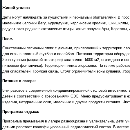
Живой уголок:
Дети могут наблюдать за пушистыми и пернатыми обитателями. В прос
маленькие белочки Дегу, бурундучки, карликовые кролики, шиншиллы,
радуют глаз редкие экзотические птицы: яркие попугаи-Ары, Кореллы
Пляж:
Собственный песчаный пляж с дюнами, прилегающий к территории лаге
для игры в пляжный футбол и волейбол. Пляжная территория оборудов
Зона купания (морской акватории) составляет 5000 м2, ограждена и 
питьевые фонтанчики). Территория пляжа огорожена. На пляже работае
для спасателей. Громкая связь. Стоят ограничители зоны купания. Уб
Питание в лагере:
5-ти разовое в современной кондиционированной столовой вместимост
детей в соответствии с требованиями СЭС. Меню предусматривает в е
изделия, натуральные соки, молочные и другие продукты питания. Чис
Программа отдыха:
Программа пребывания в лагере разнообразна и увлекательна, дети уч
детьми работает квалифицированный педагогический состав. В лагере