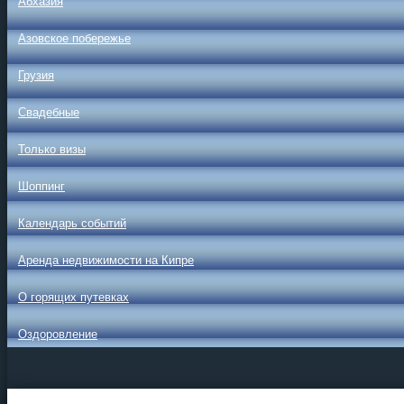
Абхазия
Азовское побережье
Грузия
Свадебные
Только визы
Шоппинг
Календарь событий
Аренда недвижимости на Кипре
О горящих путевках
Оздоровление