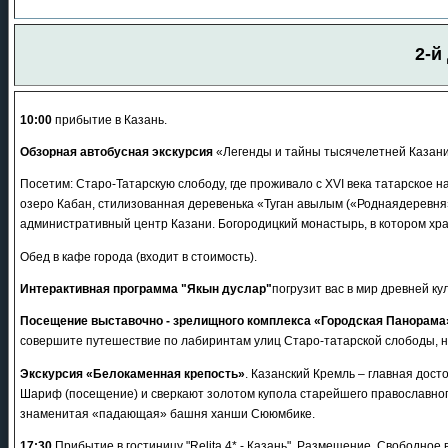
2-й
10:00
прибытие в Казань.
Обзорная автобусная экскурсия
«Легенды и тайны тысячелетней Казани
Посетим: Старо-Татарскую слободу, где проживало с XVI века татарско
озеро Кабан, стилизованная деревенька «Туган авылым («Роднаядеревня»
административный центр Казани. Богородицкий монастырь, в котором хра
Обед в кафе города (входит в стоимость).
Интерактивная программа "Якын дуслар"
погрузит вас в мир древней ку
Посещение выставочно - зрелищного комплекса «Городская Панорама
совершите путешествие по лабиринтам улиц Старо-татарской слободы, н
Экскурсия «Белокаменная крепость»
. Казанский Кремль – главная дос
Шариф (посещение) и сверкают золотом купола старейшего православного
знаменитая «падающая» башня ханши Сююмбике.
17:30
Прибытие в гостиницу "Relita 4* - Казань". Размещение. Свободное 