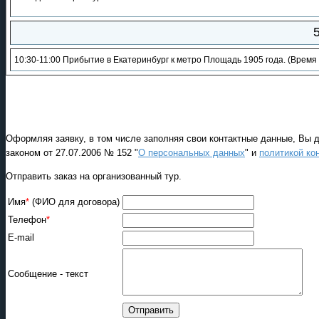
5
10:30-11:00 Прибытие в Екатеринбург к метро Площадь 1905 года. (Врем
Оформляя заявку, в том числе заполняя свои контактные данные, Вы 
законом от 27.07.2006 № 152 "
О персональных данных
" и
политикой ко
Отправить заказ на организованный тур.
Имя
*
(ФИО для договора)
Телефон
*
E-mail
Сообщение - текст