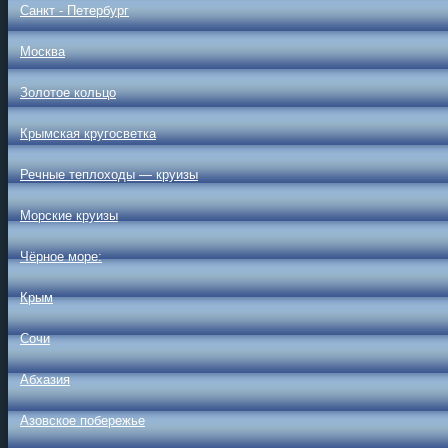
Санкт - Петербург
Москва
Золотое кольцо
Крымская кругосветка
Речные теплоходы — круизы
Морские круизы
Чёрное море:
Крым
Сочи
Абхазия
Азовское побережье