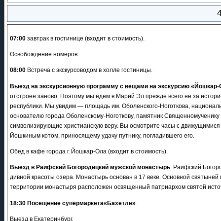
4
07:00
завтрак в гостинице (входит в стоимость).
Освобождение номеров.
08:00
Встреча с экскурсоводом в холле гостиницы.
Выезд на экскурсионную программу с вещами на экскурсию «Йошкар-
отстроен заново. Поэтому мы едем в Марий Эл прежде всего не за историе
республики. Мы увидим — площадь им. Оболенского-Ноготкова, националь
основателю города Оболенскому-Ноготкову, памятник Священномученику 
символизирующие христианскую веру. Вы осмотрите часы с движущимися ф
Йошкиным котом, приносящему удачу путнику, погладившего его.
Обед в кафе города г. Йошкар-Ола (входит в стоимость).
Выезд в Раифский Богородицкий мужской монастырь
. Раифский Богор
дивной красоты озера. Монастырь основан в 17 веке. Основной святыней 
территории монастыря расположен освященный патриархом святой исто
18:30
Посещение супермаркета«Бахетле»
.
Выезд в Екатеринбург.