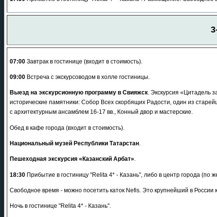
3
07:00
Завтрак в гостинице (входит в стоимость).
09:00
Встреча с экскурсоводом в холле гостиницы.
Выезд на экскурсионную программу в Свияжск
. Экскурсия «Цитадель 
исторические памятники: Собор Всех скорбящих Радости, один из старе
с архитектурным ансамблем 16-17 вв., Конный двор и мастерские.
Обед в кафе города (входит в стоимость).
Национальный музей Республики Татарстан
.
Пешеходная экскурсия «Казанский Арбат»
.
18:30
Прибытие в гостиницу "Relita 4* - Казань", либо в центр города (по 
Свободное время - можно посетить каток Nefis. Это крупнейший в России 
Ночь в гостинице "Relita 4* - Казань".