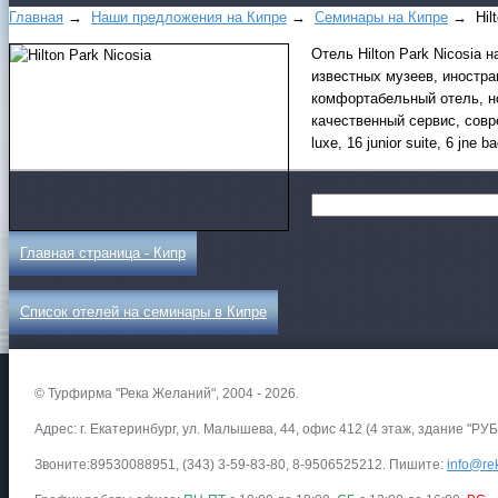
Главная
→
Наши предложения на Кипре
→
Ceминapы нa Кипpe
→ Hilt
Отель Hilton Park Nicosia 
известных музеев, иностра
комфортабельный отель, н
качественный сервис, совр
luxe, 16 junior suite, 6 jne 
Главная страница - Кипр
Список отелей на семинары в Кипре
© Турфирма "Река Желаний", 2004 - 2026.
Адрес: г. Екатеринбург, ул. Малышева, 44, офис 412 (4 этаж, здание "РУБ
Звоните:89530088951, (343) 3-59-83-80, 8-9506525212. Пишите:
info@rek