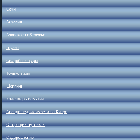
Сочи
Абхазия
Азовское побережье
Грузия
Свадебные туры
Только визы
Шоппинг
Календарь событий
Аренда недвижимости на Кипре
О горящих путевках
Оздоровление