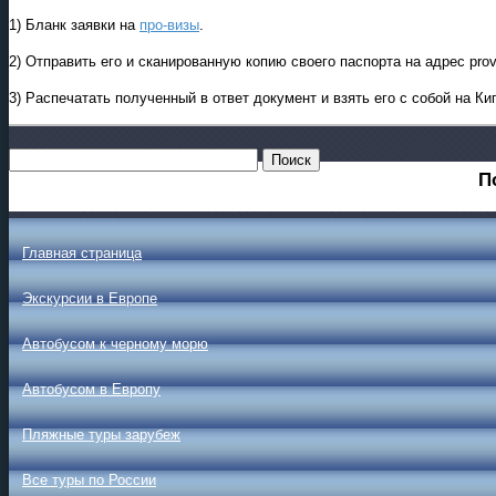
1) Бланк заявки на
про-визы
.
2) Отправить его и сканированную копию своего паспорта на адрес pr
3) Распечатать полученный в ответ документ и взять его с собой на Ки
П
Главная страница
Экскурсии в Европе
Автобусом к черному морю
Автобусом в Европу
Пляжные туры зарубеж
Все туры по России