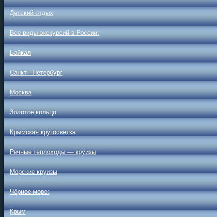
Детский отдых
Все виды экскурсий в России:
Байкал
Санкт - Петербург
Москва
Золотое кольцо
Крымская кругосветка
Речные теплоходы — круизы
Морские круизы
Чёрное море:
Крым