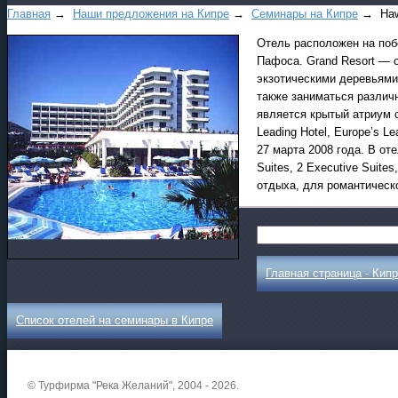
Главная
→
Наши предложения на Кипре
→
Ceминapы нa Кипpe
→ Hawa
Отель расположен на побе
Пафоса. Grand Resort — 
экзотическими деревьями 
также заниматься различ
является крытый атриум 
Leading Hotel, Europe’s L
27 марта 2008 года. В от
Suites, 2 Executive Suites
отдыха, для романтическ
Главная страница - Кипр
Список отелей на семинары в Кипре
© Турфирма "Река Желаний", 2004 - 2026.