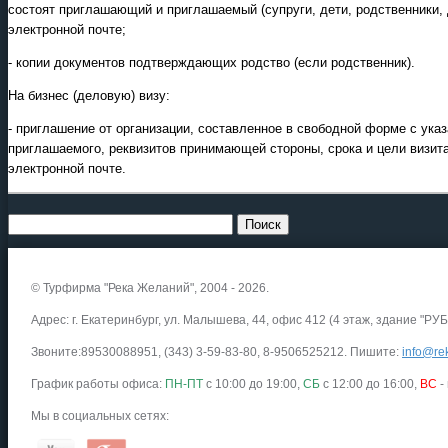
состоят приглашающий и приглашаемый (супруги, дети, родственники,
электронной почте;
- копии документов подтверждающих родство (если родственник).
На бизнес (деловую) визу:
- приглашение от организации, составленное в свободной форме с ук
приглашаемого, реквизитов принимающей стороны, срока и цели визит
электронной почте.
© Турфирма "Река Желаний", 2004 - 2026.
Адрес: г. Екатеринбург, ул. Малышева, 44, офис 412 (4 этаж, здание "РУБ
Звоните:89530088951, (343) 3-59-83-80, 8-9506525212. Пишите:
info@rek
График работы офиса:
ПН-ПТ
с 10:00 до 19:00,
СБ
с 12:00 до 16:00,
ВС
-
Мы в социальных сетях: