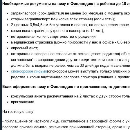
Необходимые документы на визу в Финляндию на ребенка до 18 л
загранпаспорт (срок действия не менее 3-х месяцев с момента око
старый загранпаспорт или копия всех страниц (если есть);
2 цветных 3,5х4,5 см без уголков и овалов, на светло-сером фоне
копия всех страниц внутреннего паспорта (с 14 лет);
нотариальная копия свидетельства о рождении;
медицинская страховка (можно приобрести у нас в офисе - 0,6 евр
опросный лист;
нотариально заверенное согласие от остающегося родителя(-ей) 
соглашения" в сопровождении другого родителя или третьего лица,
должна быть выдана не ранее, чем за 30 дней до подачи заявлени
спонсорское письмо
(спонсором может выступать только близкий р
родства + копия внутреннего паспорта спонсора (главная + пропис
Если оформляете визу в Финляндию по приглашению, то дополни
консульская анкета распечатанная на 2 листах с двух сторон толь
приглашение.
На гостевую визу:
- приглашение от частного лица, составленное в свободной форме с 
паспорта приглашаемого, реквизитов принимающей стороны, срока и це