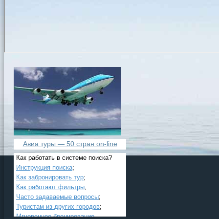
Авиа туры — 50 стран on-line
Как работать в системе поиска?
Инструкция поиска
;
Как забронировать тур
;
Как работают фильтры
;
Часто задаваемые вопросы
;
Туристам из других городов
;
Мгновенное бронирование
.