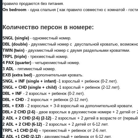
правило продаются без питания.
On bedroom
- одна спальня ( как правило совместно с комнатой - гости
Круизы - 2026
Количество персон в номере:
Речные круизы
из Перми и Казани
— оформление тура в офисе
SNGL (single)
- одноместный номер.
Екатеринбурга
DBL (double)
- двухместный номер с двуспальной кроватью, возможно 
TWIN (twin)
- двухместный номер с двумя раздельными кроватями.
TRPL (triple)
- трехместный номер.
4 PAX (quarter)
- четырехместный номер.
3 ADL
- пятиместный номер.
ЕХВ (extra bed)
- дополнительная кровать.
SNGL + INF (single + infant)
-1 взрослый + ребенок (0-2 лет).
SNGL + CHD (single + child)
-1 взрослый + ребенок (2-12 лет).
DBL + INF
- 2 взрослых + ребенок (0-2 лет).
DBL + CHD
- 2 взрослых + ребенок (2-12 лет).
DBL + ЕХВ
- 2 взрослых + З-й взрослый на дополнительной кровати.
DBL+ 2 CHD (2-6)
- двое взрослых в двухместном номере + 2 детей от 2
2 ADL + 2 CHD (2-6) (2-12)
- 2 взрослых + 2 детей в возрасте от (первый о
Новогодние программы
2 ADL + 2 CHD (6-12)
- 2 взрослых + 2 детей от 6-12 лет.
TRPL +1 CHD (2-6)
– трехместный + ребенок от 2-6 лет.
Актуальные новогодние
2 ADL +1 CHD (2-12)
- двухместный + ребенок от 6-12 лет.