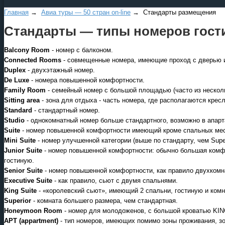
Главная
→
Авиа туры — 50 стран on-line
→ Стандарты размещения
Стандарты — типы номеров гости
Balcony Room
- номер с балконом.
Connected Rooms
- совмещенные номера, имеющие проход с дверью из
Duplex
- двухэтажный номер.
De Luxe
- номера повышенной комфортности.
Family Room
- семейный номер с большой площадью (часто из несколь
Все виды отдыха в России
Sitting area
- зона для отдыха - часть номера, где располагаются крес
Самые популярные:
Standard
- стандартный номер.
Автобусные туры на черное
Studio
- однокомнатный номер больше стандартного, возможно в апарт
море.
Suite
- номер повышенной комфортности имеющий кроме спальных мес
Mini Suite
- номер улучшенной категории (выше по стандарту, чем Super
Соль-Илецк автобусом
.
Junior Suite
- номер повышенной комфортности: обычно большая комф
гостиную.
Детские лагеря в Туапсе
Senior Suite
- номер повышенной комфортности, как правило двухкомна
Великий Устюг
на Новый
Executive Suite
- как правило, сьют с двумя спальнями.
2027 год
King Suite
- «королевский сьют», имеющий 2 спальни, гостиную и комн
Superior
- комната большего размера, чем стандартная.
Honeymoon Room
- номер для молодоженов, с большой кроватью KIN
APT (appartment)
- тип номеров, имеющих помимо зоны проживания, зо