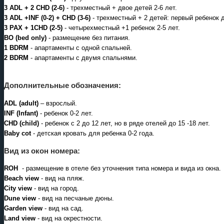
программы 2027
:
3 ADL + 2 CHD (2-6)
- трехместный + двое детей 2-6 лет.
3 ADL +INF (0-2) + CHD (3-6)
- трехместный + 2 детей: первый ребенок до
№1
В. Устюг - "Новогодний
3 PAX + 1CHD (2-5)
- четырехместный +1 ребенок 2-5 лет.
экспресс"02.01.2027-04.01.2027
ВО (bed only)
- размещение без питания.
1 BDRM
- апартаменты с одной спальней.
№2
В. Устюг - "Рождественский
2 BDRM
- апартаменты с двумя спальнями.
экспресс"
25.12.2026-27.12.2026
Дополнительные обозначения:
ADL (adult)
– взрослый.
INF (Infant)
- ребенок 0-2 лет.
CHD (child)
- ребенок с 2 до 12 лет, но в ряде отелей до 15 -18 лет.
Baby cot
- детская кровать для ребенка 0-2 года.
Вид из окон номера:
ROH
- размещение в отеле без уточнения типа номера и вида из окна.
Beach view
- вид на пляж.
City view
- вид на город.
Dune view
- вид на песчаные дюны.
Garden view
- вид на сад.
Land view
- вид на окрестности.