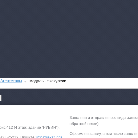
→
Агентствам
→ модуль - экскурсии
Заполняя и отправляя все виды заяво
обратной связи):
фис 412 (4 этаж, здание "РУБИН").
Оформляя заявку, в том числе заполн
-9506525212. Пишите:
info@rekatur.ru
.