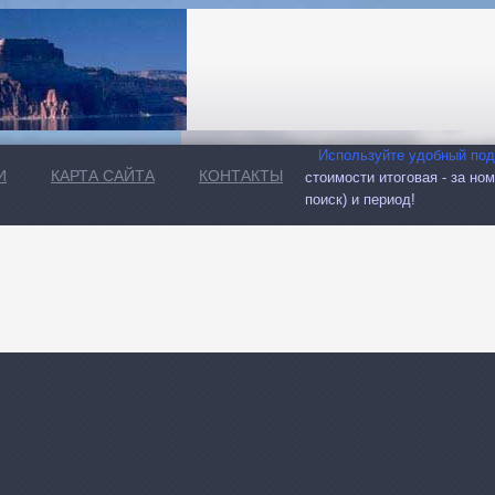
Используйте удобный подбо
И
КАРТА САЙТА
КОНТАКТЫ
стоимости итоговая - за но
поиск) и период!