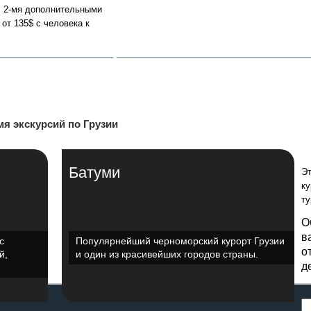
 + 2-мя дополнительными
 от 135$ с человека к
я экскурсий по Грузии
Батуми
Эт
ку
ту
О
в
с
Популярнейший черноморский курорт Грузии
о
й,
и один из красивейших городов страны.
д