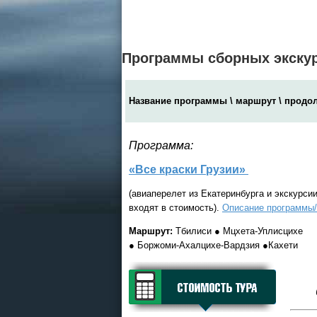
Детские лагеря в Туапсе
Великий Устюг
на 2027
(реализация тура начнется
Программы сборных экскур
в конце августа)
Название программы \ маршрут \ продол
Круизы - 2026
Программа:
Речные круизы
из Перми и Казани
«Все краски Грузии
»
— оформление тура в офисе
Екатеринбурга
(авиаперелет из Екатеринбурга и экскурси
входят в стоимость).
Описание программы
Маршрут:
Тбилиси ● Мцхета-Уплисцихе
● Боржоми-Ахалцихе-Вардзия ●Кахети
6 д