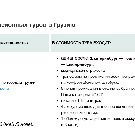
сионных туров в Грузию
жительность \
В СТОИМОСТЬ ТУРА ВХОДИТ:
авиаперелет:
Екатеринбург
— Тбил
— Екатеринбург
;
медицинская страховка;
трансферы на протяжении всей програ
и по городам Грузии
на комфортабельном автобусе;
/цены
5 ночей проживания в отелях выбранно
Вами категории: 5* / 3*;
питание: BB - завтрак;
4 экскурсионных дня в сопровождении
русскоязычного гида;
1 обед + дегустация вин во время экск
ней /5 ночей.
в Кахети;