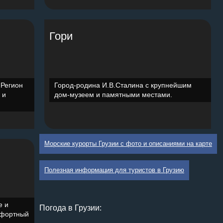
Гори
 Регион
Город-родина И.В.Сталина с крупнейшим
 и
дом-музеем и памятными местами.
Морские курорты Грузии с фото и описаниями на карте
Полезная информация для туристов в Грузию
е и
Погода в Грузии:
мфортный