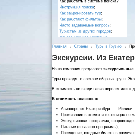
Как работать в системе поиска?
Инструкция поиска
;
Как забронировать тур
;
Как работают фильтры
;
Часто задаваемые вопросы
;
Туристам из других городов
;
Мгновенное бронирование
.
Главная
→
Страны
→
Туры в Грузию
→ Прог
Экскурсии. Из Екате
Наша компания предлагает
экскурсионные 
Туры проходят в составе сборных групп. Это
В стоимость не входит авиа перелет или ж.
Все виды отдыха в России
В стоимость включено:
Самые популярные:
Автобусные туры на черное
Авиаперелет Екатеринбург — Тбилиси 
море.
Проживание в отелях и гостиницах по м
Экскурсионная программа, сопровожден
Соль-Илецк автобусом
.
Питание (согласно программы);
Посещение, входные билеты в различные