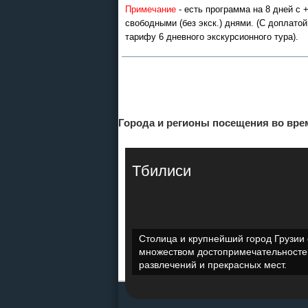
Примечание
- есть программа на 8 дней с
свободными (без экск.) днями. (С доплатой
тарифу 6 дневного экскурсионного тура).
Экскурсионные программы
Россиия - все экскурсии в
онлайн модуле
Города и регионы посещения во врем
Тбилиси
Столица и крупнейший город Грузии 
множеством достопримечательносте
развлечений и прекрасных мест.