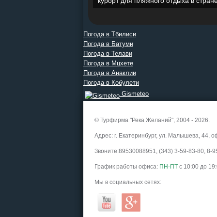
курорт для пляжного отдыха в стране
Погода в Тбилиси
Погода в Батуми
Погода в Телави
Погода в Мцхете
Погода в Анаклии
Погода в Кобулети
Gismeteo
Прогноз на 2 недели
© Турфирма "Река Желаний", 2004 - 2026.
Адрес: г. Екатеринбург, ул. Малышева, 44, о
Звоните:89530088951, (343) 3-59-83-80, 8
График работы офиса:
ПН-ПТ
с 10:00 до 19
Мы в социальных сетях: