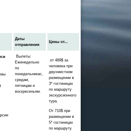
Даты
Цены от...
отправления
Вылеты:
иси
от 489$ за
Еженедельно
человека при
по
двухместном
понедельникас,
ммы
размещении в
средам,
3* гостиницах
пятницам и
й
по маршруту
воскресеньям.
экскурсионного
тура.
От 710$ при
урсии
размещении в
5* гостиницах
по маршруту.