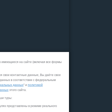
к имеющиеся на сайте (включая все формы
яя свои контактные данные, Вы даёте свое
 данных в соответствии с федеральным
нальных данных
" и
политикой
данных
этого сайта.
ши туры:
улях представлены в режиме реального