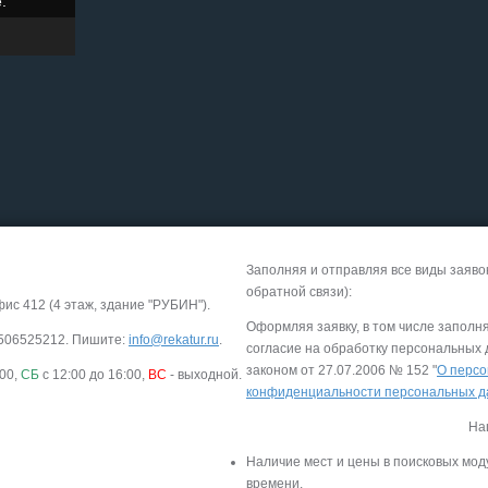
.
Заполняя и отправляя все виды заяво
обратной связи):
фис 412 (4 этаж, здание "РУБИН").
Оформляя заявку, в том числе заполн
-9506525212. Пишите:
info@rekatur.ru
.
согласие на обработку персональных
законом от 27.07.2006 № 152 "
О персо
:00,
СБ
с 12:00 до 16:00,
ВС
- выходной.
конфиденциальности персональных 
На
Наличие мест и цены в поисковых мод
времени.