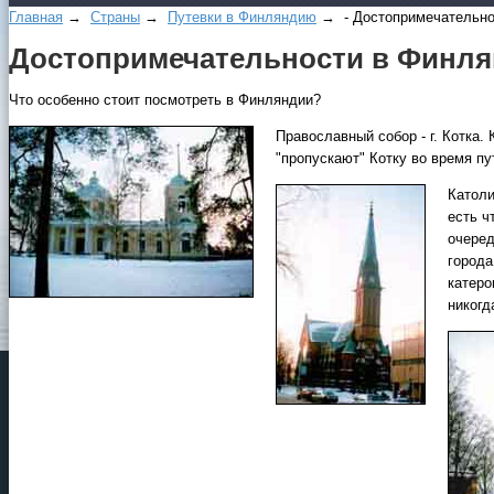
Главная
→
Страны
→
Путевки в Финляндию
→ - Достопримечательно
Достопримечательности в Финл
Что особенно стоит посмотреть в Финляндии?
Православный собор - г. Котка.
"пропускают" Котку во время пу
Католи
есть ч
очеред
города
катеро
никогд