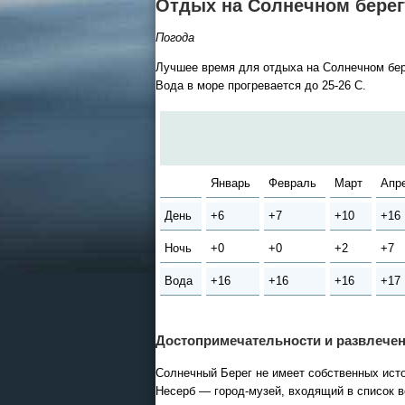
Детские лагеря в Туапсе
Отдых на Солнечном берег
Великий Устюг
на 2027
Погода
(реализация тура начнется
Лучшее время для отдыха на Солнечном берег
в конце августа)
Вода в море прогревается до 25-26 С.
Круизы - 2026
Январь
Февраль
Март
Апр
Речные круизы
из Перми и Казани
День
+6
+7
+10
+16
— оформление тура в офисе
Екатеринбурга
Ночь
+0
+0
+2
+7
Вода
+16
+16
+16
+17
Достопримечательности и развлечен
Солнечный Берег не имеет собственных исто
Несерб — город-музей, входящий в список 