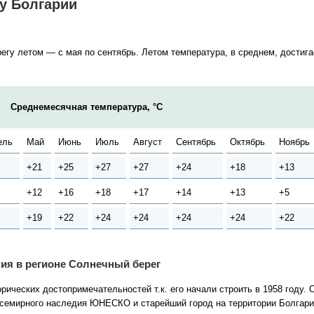
у Болгарии
у летом — с мая по сентябрь. Летом температура, в среднем, достигает
Cреднемесячная температура, °C
ель
Май
Июнь
Июль
Август
Сентябрь
Октябрь
Ноябрь
+21
+25
+27
+27
+24
+18
+13
+12
+16
+18
+17
+14
+13
+5
+19
+22
+24
+24
+24
+24
+22
ия в регионе Солнечный берег
рических достопримечательностей т.к. его начали строить в 1958 году.
всемирного наследия ЮНЕСКО и старейший город на территории Болгари