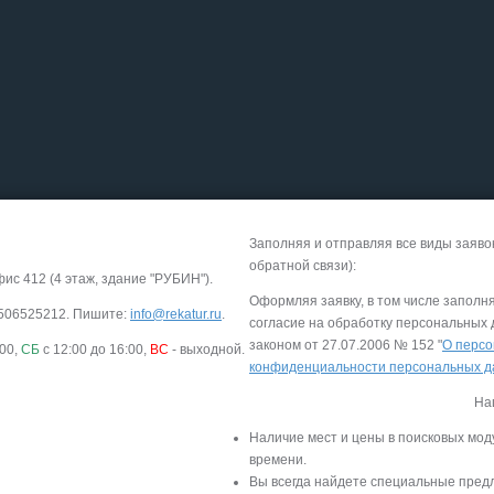
Заполняя и отправляя все виды заяво
обратной связи):
фис 412 (4 этаж, здание "РУБИН").
Оформляя заявку, в том числе заполн
-9506525212. Пишите:
info@rekatur.ru
.
согласие на обработку персональных
законом от 27.07.2006 № 152 "
О персо
:00,
СБ
с 12:00 до 16:00,
ВС
- выходной.
конфиденциальности персональных 
На
Наличие мест и цены в поисковых мод
времени.
Вы всегда найдете специальные пред