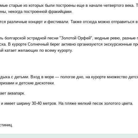
мые старые из которых были построены еще в начале четвертого века. 
ены, некогда построенной фракийцами.
тся различные концерт и фестивали. Также отсюда можно отправиться в
 болгарской эстрадной песни "Золотой Орфей", модные ревю, разные п
иска. В курорте Солнечный берег активно организуются экскурсионные п
рый катает желающих по всему курорту.
ыха с детьми. Вход в море — пологое дно, на курорте множество детс
призами и детские дискотеки.
ает аквапарк.
 и имеет ширину 30-40 метров. На пляже мелкий песок золотого цвета.
стиниц.