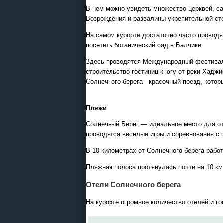
В нем можно увидеть множество церквей, са
Возрождения и развалины укрепительной ст
На самом курорте достаточно часто проводя
Экскурсионные программы
посетить ботанический сад в Балчике.
Россиия - все экскурсии в
Здесь проводятся Международный фестиваль
онлайн модуле
строительство гостиниц к югу от реки Хадж
Солнечного берега - красочный поезд, кото
Пляжи
Солнечный Берег — идеальное место для отд
проводятся веселые игры и соревнования с 
В 10 километрах от Солнечного берега работ
Пляжная полоса протянулась почти на 10 км
Отели Солнечного берега
На курорте огромное количество отелей и го