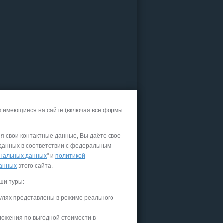
к имеющиеся на сайте (включая все формы
яя свои контактные данные, Вы даёте свое
 данных в соответствии с федеральным
нальных данных
" и
политикой
данных
этого сайта.
ши туры:
улях представлены в режиме реального
ложения по выгодной стоимости в