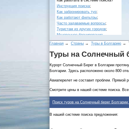
Как работать в системе поиска?
Инструкция поиска
;
Как забронировать тур
;
Как работают фильтры
;
Часто задаваемые вопросы
;
Туристам из других городов
;
Мгновенное бронирование
.
Главная
→
Страны
→
Туры в Болгарию
→ Т
Туры на Солнечный б
Курорт Солнечный Берег в Болгарии протяну
Болгарии. Здесь расположено около 800 оте
Авиаперелет не составит проблем. Прямой р
Все виды отдыха в России
Смотрите цены в нашей системе поиска. Все
Самые популярные:
Поиск туров на Солнечный берег Болгарии 
Автобусные туры на черное
море.
В нашей системе поиска предложения:
Соль-Илецк автобусом
.