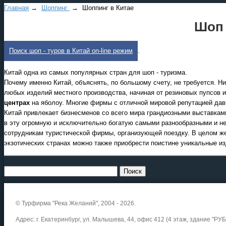
Главная
→
Шоппинг
→ Шoппинг в Китае
Шoп 
Поиск шоп - туров в Китай on-line режим
.
Китай одна из самых популярных стран для шоп - туризма.
Почему именно Китай, объяснять, по большому счету, не требуется. Ни
любых изделий местного производства, начиная от резиновых пупсов
центрах
на яболоу. Многие фирмы с отличной мировой репутацией давн
Китай привлекает бизнесменов со всего мира грандиозными выставкам
в эту огромную и исключительно богатую самыми разнообразными и не
сотрудникам туристической фирмы, организующей поездку. В целом же
экзотических странах можно также приобрести поистине уникальные из
© Турфирма "Река Желаний", 2004 - 2026.
Адрес: г. Екатеринбург, ул. Малышева, 44, офис 412 (4 этаж, здание "РУБ