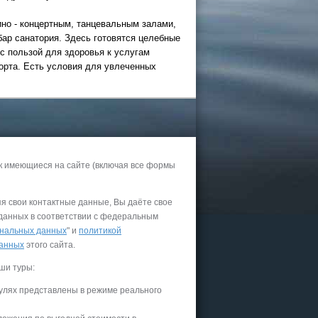
но - концертным, танцевальным залами,
ар санатория. Здесь готовятся целебные
26
 с пользой для здоровья к услугам
 и Казани
орта. Есть условия для увлеченных
офисе
к имеющиеся на сайте (включая все формы
яя свои контактные данные, Вы даёте свое
 данных в соответствии с федеральным
нальных данных
" и
политикой
данных
этого сайта.
ши туры:
граммы
улях представлены в режиме реального
дние