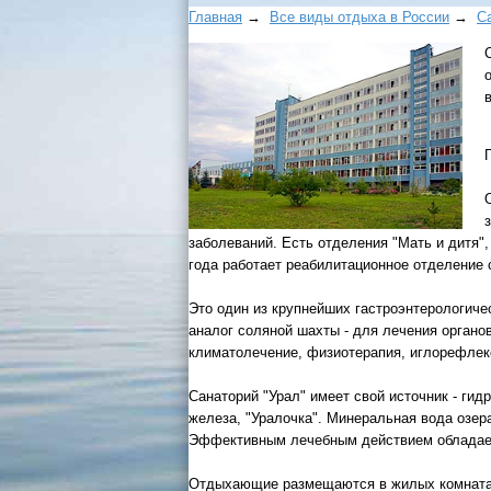
Главная
→
Все виды отдыха в России
→
С
заболеваний. Есть отделения "Мать и дитя"
года работает реабилитационное отделение 
Это один из крупнейших гастроэнтерологиче
аналог соляной шахты - для лечения органо
климатолечение, физиотерапия, иглорефлек
Санаторий "Урал" имеет свой источник - ги
железа, "Уралочка". Минеральная вода озера
Эффективным лечебным действием обладает 
Отдыхающие размещаются в жилых комнатах 