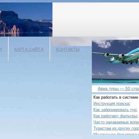
И
КАРТА САЙТА
КОНТАКТЫ
Авиа туры — 50 стра
Как работать в системе
Инструкция поиска
;
Как забронировать тур
;
Как работают фильтры
;
Часто задаваемые воп
Туристам из других гор
Мгновенное бронирован