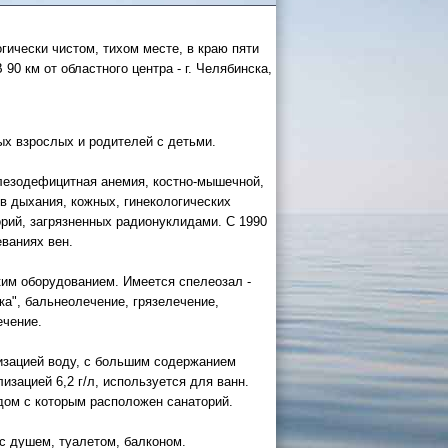
гически чистом, тихом месте, в краю пяти
0 км от областного центра - г. Челябинска,
ых взрослых и родителей с детьми.
 России
лезодефицитная анемия, костно-мышечной,
в дыхания, кожных, гинекологических
а черное
орий, загрязненных радионуклидами. С 1990
еваниях вен.
сом
.
ким оборудованием. Имеется спелеозал -
а", бальнеолечение, грязелечение,
уапсе
ечение.
овый
лизацией воду, с большим содержанием
изацией 6,2 г/л, используется для ванн.
дом с которым расположен санаторий.
с душем, туалетом, балконом.