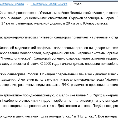
анатории Урала
→
Санатории Челябинска
→ Урал
Санаторий расположен в Увельском районе Челябинской области, в эколо
озер, обладающих целебными свойствами. Окружен заповедным бором. В 9
в 17 км от райцентра, железной дороги, в 20 км от г. Южноуральска.
Гастроэнтерологический питьевой санаторий принимает на лечение и отд
Все виды отдыха в
Основной медицинский профиль - заболевания органов пищеварения, же
Самые популярные:
заболеваний мочеполовой, эндокринной систем, нервной системы, органо
Автобусные туры н
, "Гинекологическое". Санаторий успешно оздоравливает жителей террит
море.
с хирургическим блоком. С 2000 года начали делать операции при забол
Соль-Илецк автобу
ских санаториев России. Оснащен современным лечебно - диагностичес
в дыхания. В лечении используются питьевая минеральная вода "Уралочк
Детские лагеря в Т
сотерапия, различные виды массажа, ЛФК, различные орошения, фитол
Великий Устюг
на Н
дрокарбонатно-хлоридно-натриевую, с малой (не более 4,5 г/дм3) минера
2027 год
 Подборного относится к гидро - карбонатно - натриевому типу с минерал
переходная, сапропелевая грязь. Добывается из озера Подборного, ря
одно- и двух местных. Есть номера "Люкс" и "Полулюкс". Все номера 