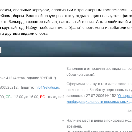
ческим, спальным корпусом, спортивным и тренажерным комплексами, ки
сейном, баром. Большой популярностью у отдыхающих пользуется фитоб
Круизы - 20
 есть бильярд, тренажерный зал, настольный теннис. А для любителей и
Речные круизы
из Перми
круглый год. Найдут себе занятие в "Урале" спортсмены и любители сп
— оформление тура в 
и другими видами спорта.
Екатеринбурга
Заполняя и отправляя все виды заяво
обратной связи):
фис 412 (4 этаж, здание "РУБИН").
Оформляя заявку, в том числе заполн
-9506525212. Пишите:
info@rekatur.ru
.
согласие на обработку персональных
законом от 27.07.2006 № 152 "
О персо
:00,
СБ
с 12:00 до 16:00,
ВС
- выходной.
конфиденциальности персональных 
На
Новогодние про
Наличие мест и цены в поисковых мод
Актуальные нового
времени.
программы 2027
: