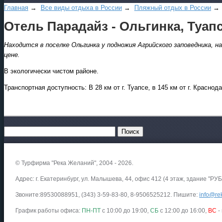
Главная
→
Все виды отдыха в России
→
Пляжный отдых в России
Отель Парадайз - Ольгинка, Туап
Находится в поселке Ольгинка у подножия Агрийского заповедника, 
цене.
В экологически чистом районе.
Транспортная доступность: В 28 км от г. Туапсе, в 145 км от г. Краснодар
© Турфирма "Река Желаний", 2004 - 2026.
Адрес: г. Екатеринбург, ул. Малышева, 44, офис 412 (4 этаж, здание "РУБ
Звоните:89530088951, (343) 3-59-83-80, 8-9506525212. Пишите:
info@rek
График работы офиса:
ПН-ПТ
с 10:00 до 19:00,
СБ
с 12:00 до 16:00,
ВС
-