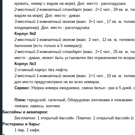
кровать, номер с видом на море). Доп. место - раскладушка.
2-местный 2-комнатный стандарт
(макс. 2+2 чел., 29 кв. м, т
видом на море). Доп. место - диван.
3-местный 1-комнатный эконом
(макс. 3+1 чел., 17 кв. м, тел
кондиционер). Доп. место - раскладушка.
Корпус №2
2-местный 1-комнатный эконом
(макс. 2 чел., 12 кв. м, телев
балконом (есть только в 5 номерах)).
2-местный 2-комнатный стандарт
(макс. 2+2 чел., 25 кв. м, 
место - диван, может быть установлен без ограничения по возрас
Корпус №3
2-этажный корпус без лифта.
2-местный 1-комнатный эконом
(макс. 2+1 чел., 10 кв. м, теле
доп.место предусмотрено не во всех номерах..
Сервис:
Уборка номера ежедневно, смена белья - раз в 5 дней, с
Пляж:
городской, галечный, Оборудован зонтиками и лежаками. 
лежаки, навесы, зонтики.
Бассейны и аквапарки:
Бесплатно:
1 открытый бассейн.
Платно:
1 открытый бассейн (с
Рестораны и бары:
1 бар, 1 кафе.