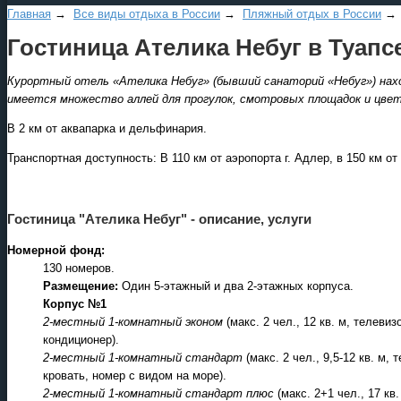
Главная
→
Все виды отдыха в России
→
Пляжный отдых в России
Гостиница Ателика Небуг в Туапс
Курортный отель «Ателика Небуг» (бывший санаторий «Небуг») нахо
имеется множество аллей для прогулок, смотровых площадок и цвет
В 2 км от аквапарка и дельфинария.
Транспортная доступность: В 110 км от аэропорта г. Адлер, в 150 км от 
Гостиница "Ателика Небуг" - описание, услуги
Номерной фонд:
130 номеров.
Размещение:
Один 5-этажный и два 2-этажных корпуса.
Корпус №1
2-местный 1-комнатный эконом
(макс. 2 чел., 12 кв. м, телеви
кондиционер).
2-местный 1-комнатный стандарт
(макс. 2 чел., 9,5-12 кв. м,
кровать, номер с видом на море).
2-местный 1-комнатный стандарт плюс
(макс. 2+1 чел., 17 к