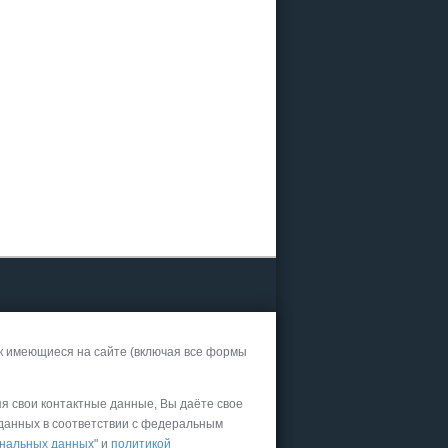
26
 и Казани
офисе
к имеющиеся на сайте (включая все формы
ограммы
яя свои контактные данные, Вы даёте свое
ии в
 данных в соответствии с федеральным
нальных данных
" и
политикой