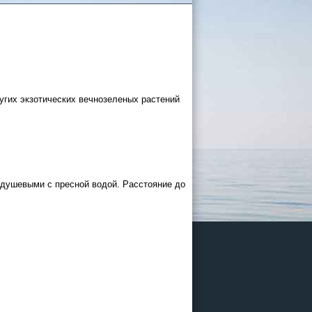
угих экзотических вечнозеленых растений
 России
а черное
душевыми с пресной водой. Расстояние до
сом
.
уапсе
027
ачнется