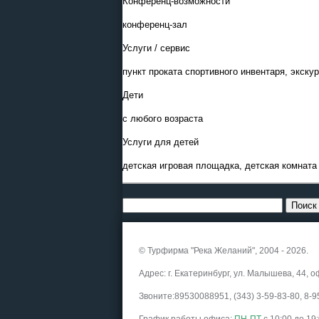
Конференц-возможности
конференц-зал
Услуги / сервис
пункт проката спортивного инвентаря, экск
Дети
с любого возраста
Услуги для детей
детская игровая площадка, детская комната
© Турфирма "Река Желаний", 2004 - 2026.
Адрес: г. Екатеринбург, ул. Малышева, 44, о
Звоните:89530088951, (343) 3-59-83-80, 8