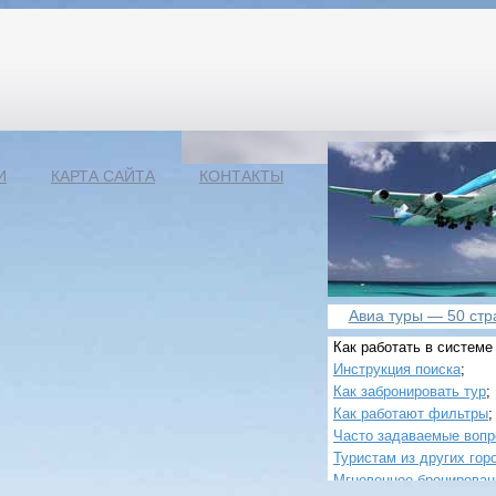
И
КАРТА САЙТА
КОНТАКТЫ
Авиа туры — 50 стра
Как работать в системе
Инструкция поиска
;
Как забронировать тур
;
Как работают фильтры
;
Часто задаваемые воп
Туристам из других гор
Мгновенное бронирован