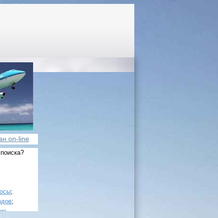
н on-line
 поиска?
росы
;
одов
;
ие
.