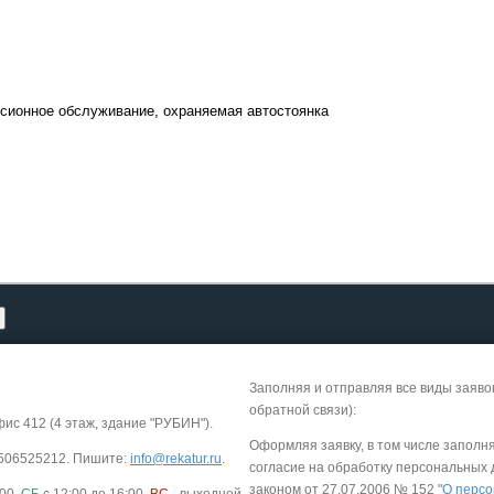
Круизы - 20
Речные круизы
из Перми
урсионное обслуживание, охраняемая автостоянка
— оформление тура в 
Екатеринбурга
Заполняя и отправляя все виды заяво
обратной связи):
фис 412 (4 этаж, здание "РУБИН").
Экскурсионные пр
Оформляя заявку, в том числе заполн
-9506525212. Пишите:
info@rekatur.ru
.
Россиия - все экскурс
согласие на обработку персональных
онлайн модуле
законом от 27.07.2006 № 152 "
О персо