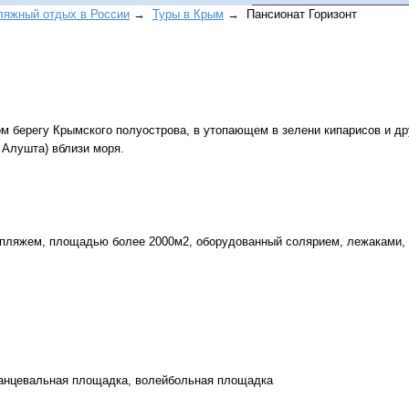
ляжный отдых в России
→
Туры в Крым
→ Пансионат Горизонт
м берегу Крымского полуострова, в утопающем в зелени кипарисов и др
 Алушта) вблизи моря.
Все виды отдыха в
Самые популярные:
Автобусные туры н
море.
пляжем, площадью более 2000м2, оборудованный солярием, лежаками, 
Соль-Илецк автобу
Детские лагеря в Т
Великий Устюг
на 2
(реализация тура н
в конце августа)
танцевальная площадка, волейбольная площадка