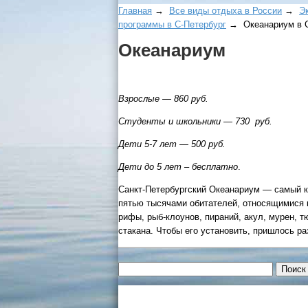
Главная
→
Все виды отдыха в России
→
Э
программы в С-Петербург
→ Океанариум в С
Океанариум
Взрослые — 860 руб.
Студенты и школьники — 730 руб.
Дети 5-7 лет — 500 руб.
Дети до 5 лет – бесплатно
.
Санкт-Петербургский Океанариум — самый к
пятью тысячами обитателей, относящимися 
рифы, рыб-клоунов, пираний, акул, мурен, 
стакана. Чтобы его установить, пришлось ра