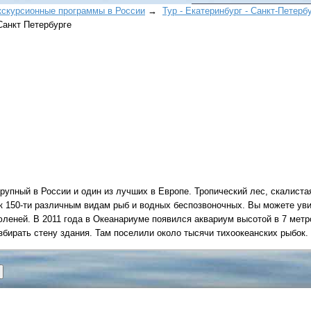
кскурсионные программы в России
→
Тур - Екатеринбург - Санкт-Петерб
анкт Петербурге
Все виды отдыха в
Самые популярные:
Автобусные туры н
море.
рупный в России и один из лучших в Европе. Тропический лес, скалист
Соль-Илецк автобу
к 150-ти различным видам рыб и водных беспозвоночных. Вы можете ув
Детские лагеря в Т
тюленей. В 2011 года в Океанариуме появился аквариум высотой в 7 мет
збирать стену здания. Там поселили около тысячи тихоокеанских рыбок.
Великий Устюг
на 2
(реализация тура н
в конце августа)