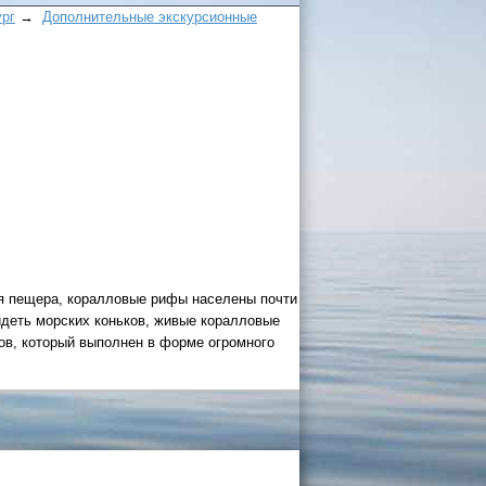
ург
→
Дополнительные экскурсионные
 России
а черное
ая пещера, коралловые рифы населены почти
сом
.
идеть морских коньков, живые коралловые
уапсе
ров, который выполнен в форме огромного
027
ачнется