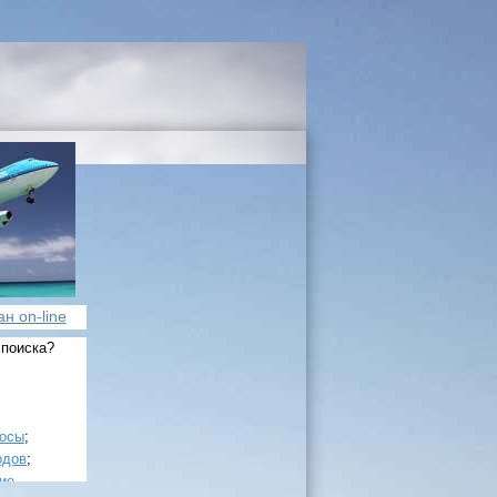
н on-line
 поиска?
росы
;
одов
;
ие
.