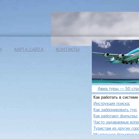
И
КАРТА САЙТА
КОНТАКТЫ
Авиа туры — 50 стра
Как работать в системе
Инструкция поиска
;
Как забронировать тур
;
Как работают фильтры
;
Часто задаваемые воп
Туристам из других гор
Мгновенное бронирован