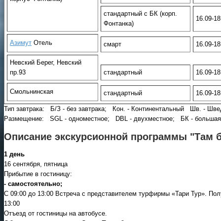
стандартный с БК (корп.
16.09-18
Фонтанка)
Азимут
Отель
смарт
16.09-18
Невский Берег, Невский
пр.93
стандартный
16.09-18
Смольнинская
стандартный
16.09-18
Тип завтрака: Б/З - без завтрака; Кон. - Континентальный Шв. - Шве
Размещение: SGL - одноместное; DBL - двухместное; БК - большая 
Описание экскурсионной программы "Там 
1 день
16 сентября, пятница
Прибытие в гостиницу:
- самостоятельно;
С 09:00 до 13:00 Встреча с представителем турфирмы «Тари Тур». По
13:00
Отъезд от гостиницы на автобусе.