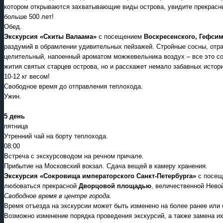
котором открываются захватывающие виды острова, увидите прекрасн
больше 500 лет!
Обед.
Экскурсия «Скиты Валаама»
с посещением
Воскресенского, Гефсим
раздумий в обрамлении удивительных пейзажей. Стройные сосны, отр
целительный, напоенный ароматом можжевельника воздух – все это с
жития святых старцев острова, но и расскажет немало забавных истор
10-12 кг весом!
Свободное время до отправления теплохода.
Ужин.
5 день
пятница
Утренний чай на борту теплохода.
08:00
Встреча с экскурсоводом на речном причале.
Прибытие на Московский вокзал. Сдача вещей в камеру хранения.
Экскурсия «Сокровища императорского Санкт-Петербурга»
с посещ
любоваться прекрасной
Дворцовой площадью
, величественной Нево
Свободное время в центре города.
Время отъезда на экскурсии может быть изменено на более ранее или 
Возможно изменение порядка проведения экскурсий, а также замена их