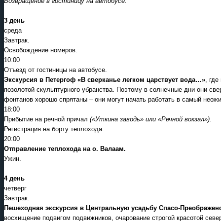
Возвращение в гостиницу на автобусе.
3 день
среда
Завтрак.
Освобождение номеров.
10:00
Отъезд от гостиницы на автобусе.
Экскурсия в Петергоф «В сверканье легком царствует вода…»
, где
позолотой скульптурного убранства. Поэтому в солнечные дни они свер
фонтанов хорошо спрятаны – они могут начать работать в самый нео
18:00
Прибытие на речной причал
(«Уткина заводь» или «Речной вокзал»).
Регистрация на борту теплохода.
20:00
Отправление теплохода на о. Валаам.
Ужин.
4 день
четверг
Завтрак.
Пешеходная экскурсия в Центральную усадьбу Спасо-Преображен
восхищение подвигом подвижников, очарование строгой красотой севе