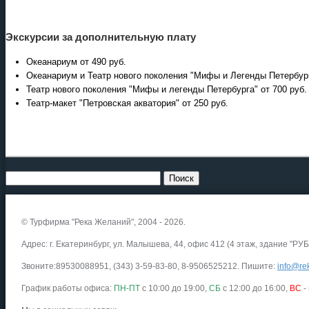
Экскурсии за дополнительную плату
Океанариум от 490 руб.
Океанариум и Театр нового поколения "Мифы и Легенды Петербург
Театр нового поколения "Мифы и легенды Петербурга" от 700 руб.
Театр-макет "Петровская акватория" от 250 руб.
© Турфирма "Река Желаний", 2004 - 2026.
Адрес: г. Екатеринбург, ул. Малышева, 44, офис 412 (4 этаж, здание "РУБ
Звоните:89530088951, (343) 3-59-83-80, 8-9506525212. Пишите:
info@rek
График работы офиса:
ПН-ПТ
с 10:00 до 19:00,
СБ
с 12:00 до 16:00,
ВС
-