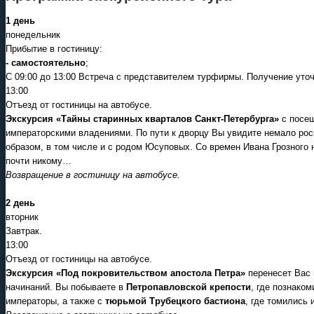
1 день
понедельник
Прибытие в гостиницу:
- самостоятельно
;
С 09:00 до 13:00 Встреча с представителем турфирмы. Получение уто
13:00
Отъезд от гостиницы на автобусе.
Экскурсия «Тайны старинных кварталов Санкт-Петербурга»
с посе
императорскими владениями. По пути к дворцу Вы увидите немало ро
образом, в том числе и с родом Юсуповых. Со времен Ивана Грозного 
почти никому…
Возвращение в гостиницу на автобусе.
2 день
вторник
Завтрак.
13:00
Отъезд от гостиницы на автобусе.
Экскурсия «Под покровительством апостола Петра»
перенесет Вас 
начинаний. Вы побываете в
Петропавловской крепости
, где познако
императоры, а также с
тюрьмой Трубецкого бастиона
, где томились 