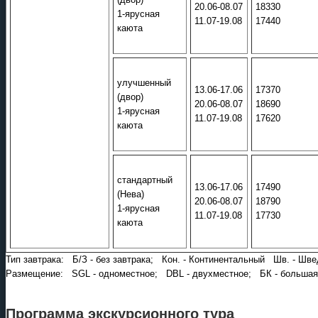
20.06-08.07
18330
1-ярусная
11.07-19.08
17440
каюта
улучшенный
13.06-17.06
17370
(двор)
20.06-08.07
18690
1-ярусная
11.07-19.08
17620
каюта
стандартный
13.06-17.06
17490
(Нева)
20.06-08.07
18790
1-ярусная
11.07-19.08
17730
каюта
Тип завтрака: Б/З - без завтрака; Кон. - Континентальный Шв. - Шве
Размещение: SGL - одноместное; DBL - двухместное; БК - большая 
Программа экскурсионного тура