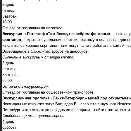
2 день
четверг
Завтрак.
10:00
Отъезд от гостиницы на автобусе.
Экскурсия в Петергоф «Там блещут серебром фонтаны»
– настоящ
фонтанов
, покрытых сусальным золотом. Поэтому в солнечные дни они
из фонтанов хорошо спрятаны – они могут начать работать в самый н
Возвращение в Санкт-Петербург на автобусе
.
Окончание экскурсии у станции метро
.
3 день
пятница
Завтрак.
09:00
Встреча с экскурсоводом.
Отъезд от гостиницы на общественном транспорте.
Экскурсионная прогулка «Санкт-Петербург – музей под открытым 
Неожиданные открытия ждут Вас, едва Вы свернете с шумного Невского
Петербург и что скрыто за парадными фасадами – найти ответы на эти
Свободное время в центре города.
4 день
суббота