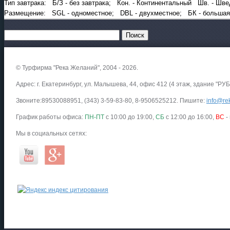
Тип завтрака: Б/З - без завтрака; Кон. - Континентальный Шв. - Шве
Размещение: SGL - одноместное; DBL - двухместное; БК - большая
© Турфирма "Река Желаний", 2004 - 2026.
Адрес: г. Екатеринбург, ул. Малышева, 44, офис 412 (4 этаж, здание "РУБ
Звоните:89530088951, (343) 3-59-83-80, 8-9506525212. Пишите:
info@rek
График работы офиса:
ПН-ПТ
с 10:00 до 19:00,
СБ
с 12:00 до 16:00,
ВС
-
Мы в социальных сетях: