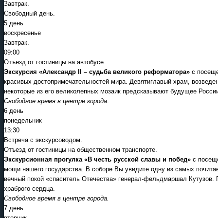
Завтрак.
Свободный день.
5 день
воскресенье
Завтрак.
09:00
Отъезд от гостиницы на автобусе.
Экскурсия «Александр II – судьба великого реформатора»
с посещ
красивых достопримечательностей мира. Девятиглавый храм, возведенн
некоторые из его великолепных мозаик предсказывают будущее России
Свободное время в центре города
.
6 день
понедельник
13:30
Встреча с экскурсоводом.
Отъезд от гостиницы на общественном транспорте.
Экскурсионная прогулка «В честь русской славы и побед»
с посещ
мощи нашего государства. В соборе Вы увидите одну из самых почит
вечный покой «спаситель Отечества» генерал-фельдмаршал Кутузов. Го
храброго сердца.
Свободное время в центре города.
7 день
вторник