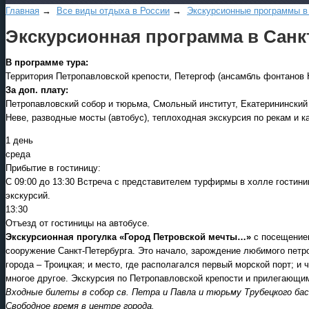
Главная
→
Все виды отдыха в России
→
Экскурсионные программы в
Экскурсионная программа в Санкт
В программе тура:
Территория Петропавловской крепости, Петергоф (ансамбль фонтанов Н
За доп. плату:
Петропавловский собор и тюрьма, Смольный институт, Екатерининский 
Неве, разводные мосты (автобус), теплоходная экскурсия по рекам и к
1 день
среда
Прибытие в гостиницу:
С 09:00 до 13:30 Встреча с представителем турфирмы в холле гостин
экскурсий.
13:30
Отъезд от гостиницы на автобусе.
Экскурсионная прогулка «Город Петровской мечты…»
с посещени
сооружение Санкт-Петербурга. Это начало, зарождение любимого петро
города – Троицкая; и место, где располагался первый морской порт; и 
многое другое. Экскурсия по Петропавловской крепости и прилегающи
Входные билеты в собор св. Петра и Павла и тюрьму Трубецкого б
Свободное время в центре города.