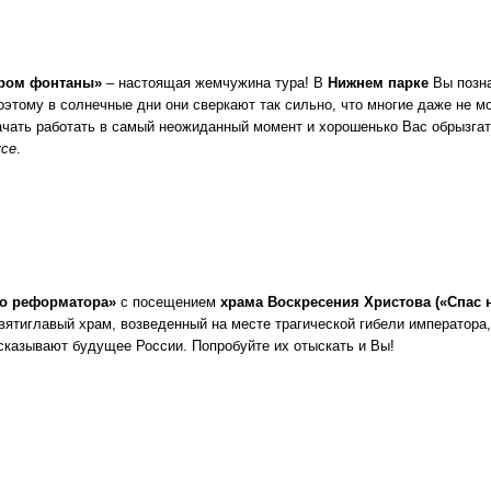
Круизы - 20
бром фонтаны»
– настоящая жемчужина тура! В
Нижнем парке
Вы позн
Речные круизы
из Перми
этому в солнечные дни они сверкают так сильно, что многие даже не мог
— оформление тура в 
начать работать в самый неожиданный момент и хорошенько Вас обрызга
Екатеринбурга
усе
.
го реформатора»
с посещением
храма Воскресения Христова («Спас 
ятиглавый храм, возведенный на месте трагической гибели императора, 
сказывают будущее России. Попробуйте их отыскать и Вы!
Экскурсионные пр
Россиия - все экскурс
онлайн модуле