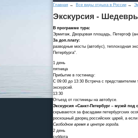
Главная
→
Все виды отдыха в России
→
Э
Экскурсия - Шедевры
В программе тура:
Эрмитаж, Дворцовая площадь, Петергоф (ан
За доп.плату:
разводные мосты (автобус), теплоходная эк
Петербурга".
1 день
пятница
Прибытие в гостиницу:
С 09:00 до 13:30 Встреча с представителе
экскурсий.
13:30
Отъезд от гостиницы на автобусе.
Экскурсия «Санкт-Петербург – музей под
скрываются за фасадами петербургских особ
роскошный дворец российских царей, а есл
Свободное время в центре города.
2 день
суббота