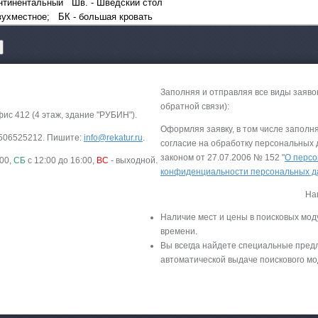
Континентальный Шв. - Шведский стол
ухместное; БК - большая кровать
Заполняя и отправляя все виды заяво
обратной связи):
фис 412 (4 этаж, здание "РУБИН").
Оформляя заявку, в том числе заполн
-9506525212. Пишите:
info@rekatur.ru
.
согласие на обработку персональных
законом от 27.07.2006 № 152 "
О персо
:00,
СБ
с 12:00 до 16:00,
ВС
- выходной.
конфиденциальности персональных 
На
Наличие мест и цены в поисковых мод
времени.
Вы всегда найдете специальные пред
автоматической выдаче поискового мо