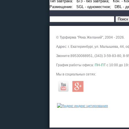
Тип завтрака: Б/З - без завтрака; Кон. - 
Размещение: SGL - одноместное; DBL - дв
© Турфирма "Река Желаний", 2004 - 2026.
Адрес: г. Екатеринбург, ул. Малышева, 44, о
Звоните:89530088951, (343) 3-59-83-80, 8
График работы офиса:
ПН-ПТ
с 10:00 до 19
Мы в социальных сетях: