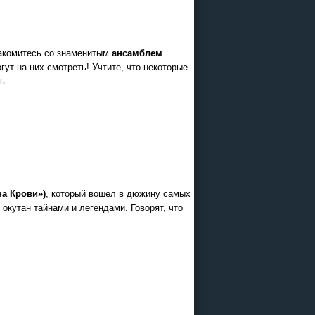
26
акомитесь со знаменитым
ансамблем
 и Казани
ут на них смотреть! Учтите, что некоторые
офисе
ть…
на Крови»)
, который вошел в дюжину самых
окутан тайнами и легендами. Говорят, что
ограммы
ии в