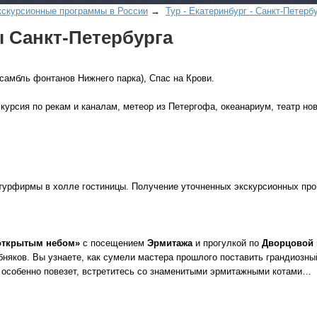
кскурсионные программы в России
→
Тур - Екатеринбург - Санкт-Петерб
 Санкт-Петербурга
самбль фонтанов Нижнего парка), Спас на Крови.
скурсия по рекам и каналам, метеор из Петергофа, океанариум, театр н
Все виды отдыха в
Самые популярные:
Автобусные туры н
море.
м турфирмы в холле гостиницы. Получение уточненных экскурсионных пр
Соль-Илецк автобу
Детские лагеря в Т
 открытым небом»
с посещением
Эрмитажа
и прогулкой по
Дворцовой
Великий Устюг
на 2
няков. Вы узнаете, как сумели мастера прошлого поставить грандиозны
(реализация тура н
и особенно повезет, встретитесь со знаменитыми эрмитажными котами…
в конце августа)