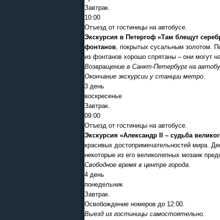
Завтрак.
10:00
Отъезд от гостиницы на автобусе.
Экскурсия в Петергоф «Там блещут сере
фонтанов
, покрытых сусальным золотом. По
из фонтанов хорошо спрятаны – они могут 
Возвращение в Санкт-Петербург на автоб
Окончание экскурсии у станции метро
.
3 день
воскресенье
Завтрак.
09:00
Отъезд от гостиницы на автобусе.
Экскурсия «Александр II – судьба велико
красивых достопримечательностей мира. Дев
некоторые из его великолепных мозаик пред
Свободное время в центре города
.
4 день
понедельник
Завтрак.
Освобождение номеров до 12:00.
Выезд из гостиницы самостоятельно.