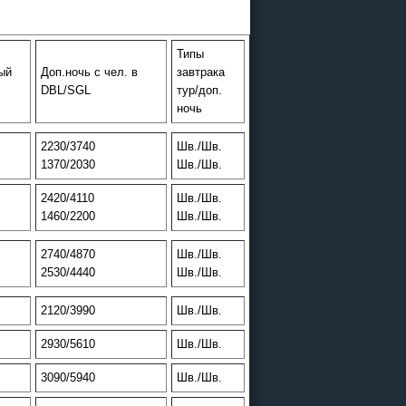
Типы
ый
Доп.ночь с чел. в
завтрака
DBL/SGL
тур/доп.
ночь
2230/3740
Шв./Шв.
1370/2030
Шв./Шв.
2420/4110
Шв./Шв.
1460/2200
Шв./Шв.
2740/4870
Шв./Шв.
2530/4440
Шв./Шв.
2120/3990
Шв./Шв.
2930/5610
Шв./Шв.
3090/5940
Шв./Шв.