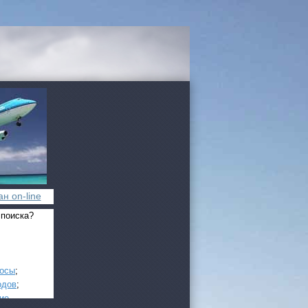
н on-line
 поиска?
росы
;
одов
;
ие
.