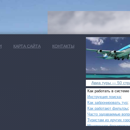
И
КАРТА САЙТА
КОНТАКТЫ
Авиа туры — 50 стра
Как работать в системе
Инструкция поиска
;
Как забронировать тур
;
Как работают фильтры
;
Часто задаваемые воп
Туристам из других гор
Мгновенное бронирован