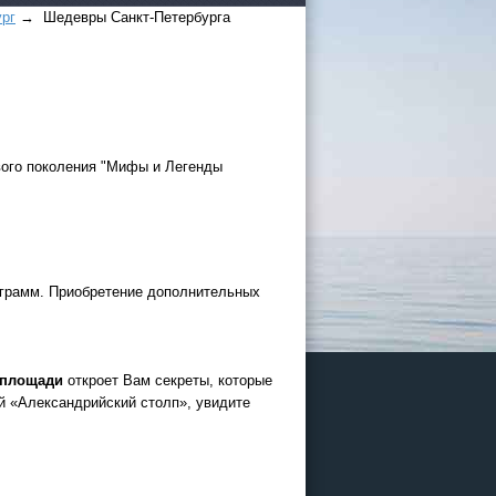
ург
→ Шедевры Санкт-Петербурга
ового поколения "Мифы и Легенды
 России
а черное
ограмм. Приобретение дополнительных
сом
.
уапсе
 площади
откроет Вам секреты, которые
027
й «Александрийский столп», увидите
ачнется