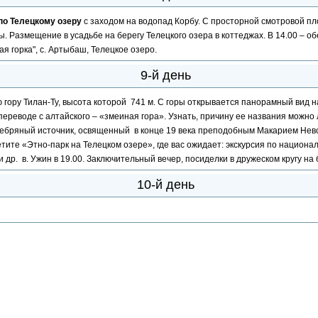
 по Телецкому озеру
с заходом на водопад Корбу. С просторной смотровой п
 Размещение в усадьбе на берегу Телецкого озера в коттеджах. В 14.00 – обе
 горка", с. Артыбаш, Телецкое озеро.
9-й день
 гору Тилан-Ту, высота которой 741 м. С горы открывается панорамный вид на
 переводе с алтайского – «змеиная гора». Узнать, причину ее названия можн
ребряный источник, освященный в конце 19 века преподобным Макарием Нев
етите «Этно-парк на Телецком озере», где вас ожидает: экскурсия по национ
 др. в. Ужин в 19.00. Заключительный вечер, посиделки в дружеском кругу на
10-й день