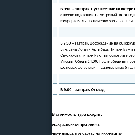
В 9:00 – завтрак. Путешествие на катере
отвесно падающий 12-метровый поток воды.
комфортабельных номерах базы "Солнечная
В 9:00 – завтрак. Восхождение на обзорную
Бия, села Иогач и Артыбаш. Тилан-Туу – в
Спускаясь с Тилан-Туую, вы осмотрите се
Миссии. Обед в 14.00. После обеда вы пос
костюмах, дегустация национальных блюд и
В 9:00 – завтрак. Отъезд
.
В стоимость тура входит:
экскурсионная программа;
проживание в объектах по программе;