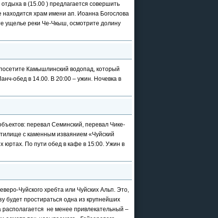
 отдыха в (15.00 ) предлагается совершить
е находится храм имени ап. Иоанна Богослова
ите ущелье реки Че-Чкыш, осмотрите долину
 вы посетите Камышлинский водопад, который
ч-обед в 14.00. В 20:00 – ужин. Ночевка в
бъектов: перевал Семинский, перевал Чике-
святилище с каменным изваянием «Чуйский
юртах. По пути обед в кафе в 15:00. Ужин в
веро-Чуйского хребта или Чуйских Альп. Это,
изу будет простираться одна из крупнейших
а располагается не менее привлекательный –