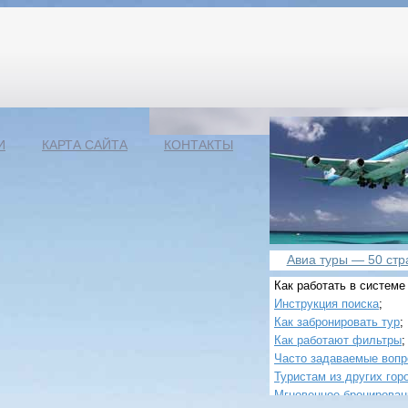
И
КАРТА САЙТА
КОНТАКТЫ
Авиа туры — 50 стра
Как работать в системе
Инструкция поиска
;
Как забронировать тур
;
Как работают фильтры
;
Часто задаваемые воп
Туристам из других гор
Мгновенное бронирован