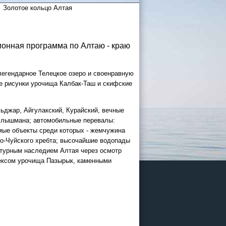
Золотое кольцо Алтая
ионная программа по Алтаю - краю
легендарное Телецкое озеро и своенравную
ые рисунки урочища Калбак-Таш и скифские
 России
льджар, Айгулакский, Курайский, вечные
а черное
Чулышмана; автомобильные перевалы:
мые объекты среди которых - жемчужина
сом
.
ро-Чуйского хребта; высочайшие водопады
льтурным наследием Алтая через осмотр
уапсе
лексом урочища Пазырык, каменными
027
ачнется