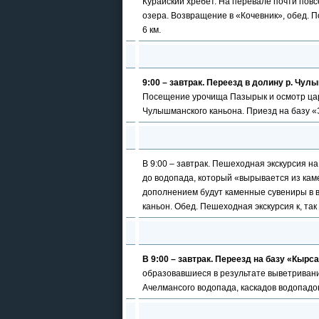
Курайский хребет. На перевале почти пов
озера. Возвращение в «Кочевник», обед. 
6 км.
9:00 – завтрак. Переезд в долину р. Чул
Посещение урочища Пазырык и осмотр цар
Чулышманского каньона. Приезд на базу «Эз
В 9:00 – завтрак. Пешеходная экскурсия н
до водопада, который «вырывается из ка
дополнением будут каменные сувениры в 
каньон. Обед. Пешеходная экскурсия к, та
В 9:00 – завтрак. Переезд на базу «Кырс
образовавшиеся в результате выветривани
Ачелмансого водопада, каскадов водопадов