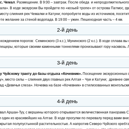
 с. Чемал
. Размещение. В 9:00 – завтрак. После обеда и непродолжительного
а». В ходе экскурсии Вы пройдете по «козьей тропе» от острова Патмос, гд
месту слияния рек Чемалки и Катуни; попробуете воды из источников, посет
те желание за стеной водопада. В 19:00 – ужин. Пешеходная часть – 4 км.
2-й день
хождением порогов: Семинского (3 к.с.), Мунинского (2 к.с.). В ходе сплава
пещеры, которые своими каменными тоннелями пронизывают гору насквозь. Лан
3-й день
му Чуйскому тракту до базы отдыха «Кочевник».
Посещение экскурсионных о
у», место силы – слияния двух главных рек Алтая – Чуи и Катуни; древнее 
 «Девичья слеза». Ночевка на базе «Кочевник» в стилизованных монгольских 
4-й день
вал Аршан-Туу, с вершины которого открывается величественная панорама Се
и один из красивейших на Алтае. В ходе прогулки по перевалу перед вами вн
окрытая полупустынной растительностью. А напротив Северо-Чуйского хребт