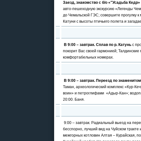
Заезд, знакомство с б/о «"Усадьба Кедр»
авто-пешеходную экскурсию «Легенды Чемал
до Чемальской ГЭС; совершите прогулку к 
Катуни с высоты птичьего полета и загадае
В 9:00 – завтрак. Сплав по р. Катунь
с про
покорит Вас своей гармонией; Талдинские 
комфортабельных номерах.
В 9:00 – завтрак. Переезд по знаменито
Таман, археологический комплекс «Кур-Кеч
воин» и петроглифами «Адыр-Кан»; водопад
20:00. Баня.
9:00 – завтрак. Радиальный выезд на пере
бесспорно, лучший вид на Чуйском тракте 
межгорных котловин Алтая – Курайская, п