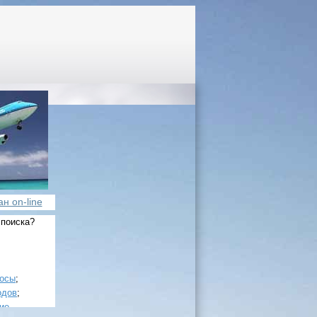
н on-line
 поиска?
росы
;
одов
;
ие
.