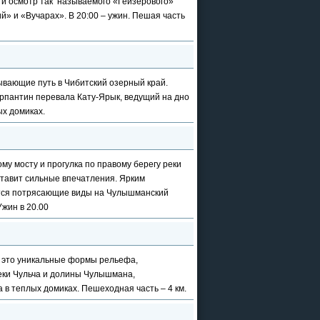
ти осмотр так называемого «Гейзерового»
» и «Вучарах». В 20:00 – ужин. Пешая часть
вающие путь в Чибитский озерный край.
рпантин перевала Кату-Ярык, ведущий на дно
ых домиках.
му мосту и прогулка по правому берегу реки
тавит сильные впечатления. Ярким
ются потрясающие виды на Чулышманский
Ужин в 20.00
- это уникальные формы рельефа,
реки Чульча и долины Чулышмана,
 в теплых домиках. Пешеходная часть – 4 км.