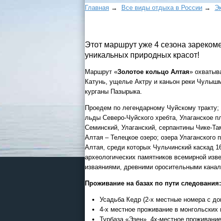
Главная
→
Все виды отдыха в России
→
Э
Этот маршрут уже 4 сезона зарекоме
уникальных природных красот!
Маршрут «
Золотое кольцо Алтая
» охватыв
Катунь, ущелье Актру и каньон реки Чулышм
курганы Пазырыка.
Проедем по легендарному Чуйскому тракту; 
льды Северо-Чуйского хребта, Улаганское 
Семинский, Улаганский, серпантины Чике-Та
Алтая – Телецкое озеро; озера Улаганского
Алтая, среди которых Чульчинский каскад 1
археологических памятников всемирной изв
изваяниями, древними оросительными канал
Проживание на базах по пути следования:
Усадьба Кедр (2-х местные номера с до
4-х местное проживание в монгольских 
Турбаза «Эзен», 4х-местное проживание