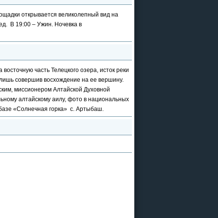
лощадки открывается великолепный вид на
д. В 19:00 – Ужин. Ночевка в
 восточную часть Телецкого озера, исток реки
о лишь совершив восхождение на ее вершину.
ским, миссионером Алтайской Духовной
альному алтайскому аилу, фото в национальных
 базе «Солнечная горка» с. Артыбаш.