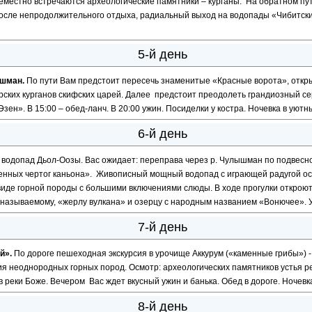
семестно встречаются археологические памятники – курганы. На обратном пу
После непродолжительного отдыха, радиальный выход на водопады «Чибитский
5-й день
ышман.
По пути Вам предстоит пересечь знаменитые «Красные ворота», откры
ских курганов скифских царей. Далее предстоит преодолеть грандиозный се
ен». В 15:00 – обед-ланч. В 20:00 ужин. Посиделки у костра. Ночевка в уютн
6-й день
а водопад Дьол-Оозы. Вас ожидает: переправа через р. Чулышман по подвесно
менных чертог каньона». Живописный мощный водопад с играющей радугой ос
виде горной породы с большими включениями слюды. В ходе прогулки откро
к называемому, «жерлу вулкана» и озерцу с народным названием «Вонючее». 
7-й день
ай».
По дороге пешеходная экскурсия в урочище Аккурум («каменные грибы») 
я неоднородных горных пород. Осмотр: археологических памятников устья 
 реки Боже. Вечером Вас ждет вкусный ужин и банька. Обед в дороге. Ночевка
8-й день