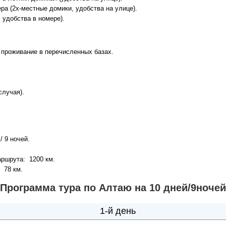
ера (2х-местные домики, удобства на улице).
 удобства в номере).
Круизы - 20
Речные круизы
из Перми
, проживание в перечисленных базах.
— оформление тура в 
Екатеринбурга
случая).
 9 ночей.
ршрута: 1200 км.
 78 км.
Программа тура по Алтаю на 10 дней/9ночей
Экскурсионные пр
1-й день
Россиия - все экскурс
онлайн модуле