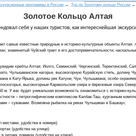
кскурсионные программы в России
→
Тур по Золотому кольцу России
→ 
Золотое Кольцо Алтая
ндовал себя у наших туристов, как интереснейшая экскурс
ает самые известные природные и историко-культурные объекты Алтая: 
ан; знаменитый Чуйский тракт и его достопримечательности; наскальн
Все виды отдыха в
Самые популярные:
увидим хребты Алтая: Иолго, Семинский, Чергинский, Теректинский, Са
Автобусные туры н
плато, Чулышманское нагорье, высокогорную Курайскую степь, долину 
море.
мана и Кату-Ярыка; долины рек Катуни, Чуи, Чулышмана; особо охраняе
Соль-Илецк автобу
 плоскогорья, высокогорные Каракольские озера и бирюзовые озера Севе
60 м. У вас будет уникальная возможность ознакомиться с историко-ку
Детские лагеря в Т
естности – петроглифическим комплексом Калбак-Таш, курганным комп
ами – суваками. Возможна рыбалка на реках Чулышман и Башкаус.
Великий Устюг
на 2
(реализация тура н
в конце августа)
п.местами, удобства в номере).
юртах (удобства на улице).
 в летних домиках (удобства на улице).