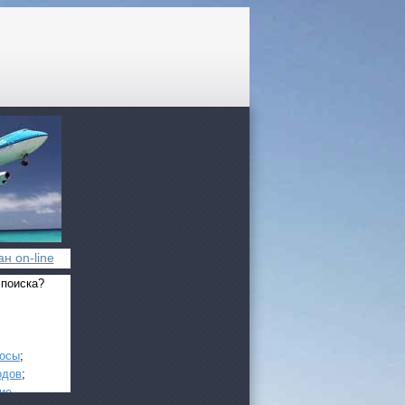
н on-line
 поиска?
росы
;
одов
;
ие
.