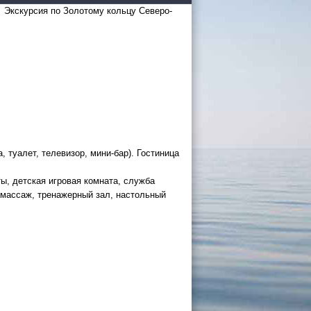
Экскурсия по Золотому кольцу Северо-
 России
а черное
а, туалет, телевизор, мини-бар). Гостиница
ты, детская игровая комната, служба
сом
.
, массаж, тренажерный зал, настольный
уапсе
овый