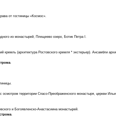
Круизы - 20
права от гостиницы «Космос».
Речные круизы
из Перми
— оформление тура в 
Екатеринбурга
одного из монастырей, Плещеево озеро, Ботик Петра I.
кий кремль (архитектура Ростовского кремля * экстерьер). Ансамбли ар
строма
.
тиницы.
с осмотром территории Спасо-Преображенского монастыря, церкви Ильи
Новогодние про
Актуальные нового
вского и Богоявленско-Анастасиина монастырей.
острома
.
программы 2027
: