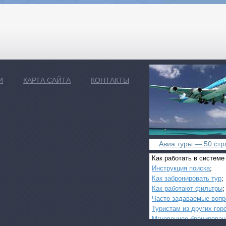
И
КАРТА САЙТА
КОНТАКТЫ
Авиа туры — 50 стра
Как работать в системе
Инструкция поиска
;
Как забронировать тур
;
Как работают фильтры
;
Часто задаваемые воп
Туристам из других гор
Мгновенное бронирован