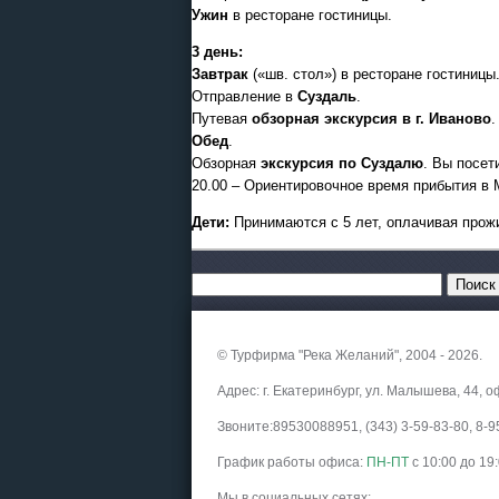
Ужин
в ресторане гостиницы.
3 день:
Завтрак
(«шв. стол») в ресторане гостиницы
Отправление в
Суздаль
.
Путевая
обзорная экскурсия в г. Иваново
.
Обед
.
Обзорная
экскурсия по Суздалю
. Вы посет
20.00 – Ориентировочное время прибытия в 
Дети:
Принимаются с 5 лет, оплачивая прожи
© Турфирма "Река Желаний", 2004 - 2026.
Адрес: г. Екатеринбург, ул. Малышева, 44, о
Звоните:89530088951, (343) 3-59-83-80, 8
График работы офиса:
ПН-ПТ
с 10:00 до 19
Мы в социальных сетях: