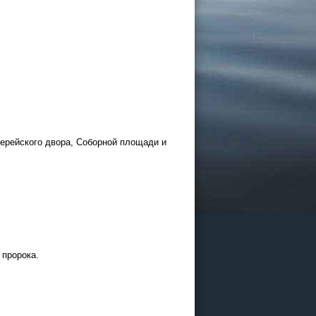
26
 и Казани
офисе
хиерейского двора, Соборной площади и
 пророка.
граммы
дние