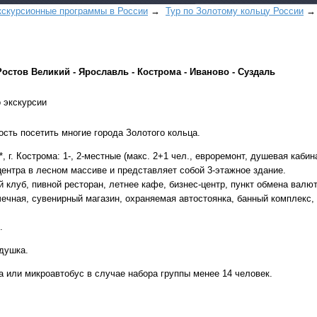
кскурсионные программы в России
→
Тур по Золотому кольцу России
→ 
Ростов Великий - Ярославль - Кострома - Иваново - Суздаль
 экскурсии
Все виды отдыха в
сть посетить многие города Золотого кольца.
Самые популярные:
Автобусные туры н
*, г. Кострома: 1-, 2-местные (макс. 2+1 чел., евроремонт, душевая кабин
 центра в лесном массиве и представляет собой 3-этажное здание.
море.
й клуб, пивной ресторан, летнее кафе, бизнес-центр, пункт обмена валю
Соль-Илецк автобу
ачечная, сувенирный магазин, охраняемая автостоянка, банный комплекс
Детские лагеря в Т
.
Великий Устюг
на Н
душка.
2027 год
или микроавтобус в случае набора группы менее 14 человек.