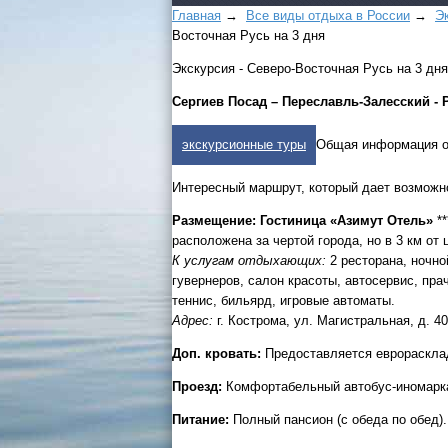
Главная
→
Все виды отдыха в России
→
Э
Восточная Русь на 3 дня
Экскурсия - Северо-Восточная Русь на 3 дня
Сергиев Посад – Переславль-Залесский - 
экскурсионные туры
Общая информация о
Интересный маршрут, который дает возможно
Размещение: Гостиница «Азимут Отель»
**
расположена за чертой города, но в 3 км от
К услугам отдыхающих:
2 ресторана, ночно
гувернеров, салон красоты, автосервис, пр
теннис, бильярд, игровые автоматы.
Адрес:
г. Кострома, ул. Магистральная, д. 40
Доп. кровать:
Предоставляется еврораскла
Проезд:
Комфортабельный автобус-иномарка 
Питание:
Полный пансион (с обеда по обед).