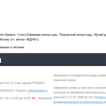
№1
В. Устюг - "Нового
экспресс"02.01.2027-04
.
№2
В. Устюг - "Рожде
экспресс"
25.12.2026-2
ите Кремль, Спасо-Ефимиев монастырь, Покровский монастырь, Музей д
Москву (ст. метро «ВДНХ»).
вание и питание.
Заполняя и отправляя все виды заяво
обратной связи):
фис 412 (4 этаж, здание "РУБИН").
Оформляя заявку, в том числе заполн
-9506525212. Пишите:
info@rekatur.ru
.
согласие на обработку персональных
законом от 27.07.2006 № 152 "
О персо
:00,
СБ
с 12:00 до 16:00,
ВС
- выходной.
конфиденциальности персональных 