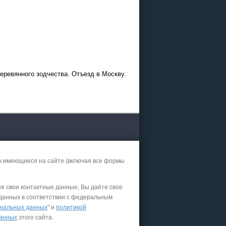
дний
.01.2027
ственский
7.12.2026
еревянного зодчества. Отъезд в Москву.
к имеющиеся на сайте (включая все формы
яя свои контактные данные, Вы даёте свое
 данных в соответствии с федеральным
нальных данных
" и
политикой
данных
этого сайта.