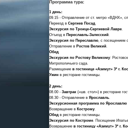
Программа тура:
1 день:
09.15 - Отправление от ст. метро «ВДНХ», с
Переезд в
Сергиев Посад
.
Экскурсия по Троице-Сергиевой Лавре
.
Отъезд в
Переславль-Залесский
.
Экскурсия по Переславлю
, с посещением 
Отправление в
Ростов Великий
.
Обед
.
Экскурсия по Ростову Великому
: Ростовс
Митрополичьего сада.
Размещение
в гостинице «Азимут» 3* г. Ко
Ужин
в ресторане гостиницы.
2 день:
08.00 -
Завтрак
(«шв. стол») в ресторане гос
08.30 - Отправление в
Ярославль
.
Экскурсионная программа по Ярославлю
Возвращение в
Кострому
.
Обед
в ресторане гостиницы.
Экскурсия по Костроме
. Посещение Ипатье
Возврашение
в гостиницу «Азимут» 3* г. К