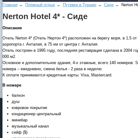
Главная
→
Пляжный отдых
→
Путевки в Турцию
→
Сиде
→ Nerton Hot
Nerton Hotel 4* - Сиде
Описание
Отель Nerton 4* (Отель Нертон 4*) расположен на берегу моря, в 1,5 от 
аэропорта г. Анталия, в 75 км от центра г. Анталия.
Отель построен в 1995 году, последняя реставрация сделана в 2004 г
000 м2.
Основное и дополнительное здания, 4-х этажные, всего 140 номеров: St
номера – ежедневно, смена белья - 2 раза в неделю.
К оплате принимаются кредитные карты: Visa, Mastercard.
В номере
балкон
душ
ковровое покрытие
кондиционер центральный
минибар
музыкальный канал
сейф ($)