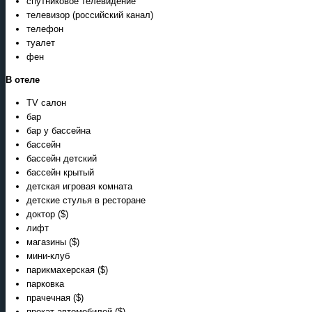
спутниковое телевидение
телевизор (российский канал)
телефон
туалет
фен
В отеле
TV салон
бар
бар у бассейна
бассейн
бассейн детский
бассейн крытый
детская игровая комната
детские стулья в ресторане
доктор ($)
лифт
магазины ($)
мини-клуб
парикмахерская ($)
парковка
прачечная ($)
прокат автомобилей ($)