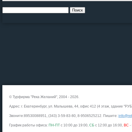
© Турфирма "Река Желаний", 2004 - 2026.
Адрес: г. Екатеринбург, ул. Малышева, 44, офис 412 (4 этаж, здание "РУБ
Звоните:89530088951, (343) 3-59-83-80, 8-9506525212. Пишите:
info@rek
График работы офиса:
ПН-ПТ
с 10:00 до 19:00,
СБ
с 12:00 до 16:00,
ВС
-