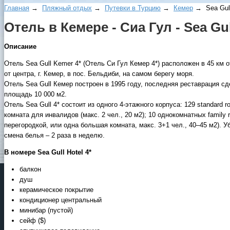
Главная
→
Пляжный отдых
→
Путевки в Турцию
→
Кемер
→ Sea Gull 
Отель в Кемере - Сиа Гул - Sea Gul
Описание
Отель Sea Gull Kemer 4* (Отель Си Гул Кемер 4*) расположен в 45 км от
от центра, г. Кемер, в пос. Бельдиби, на самом берегу моря.
Отель Sea Gull Кемер построен в 1995 году, последняя реставрация сд
площадь 10 000 м2.
Отель Sea Gull 4* состоит из одного 4-этажного корпуса: 129 standard ro
комната для инвалидов (макс. 2 чел., 20 м2); 10 однокомнатных family
перегородкой, или одна большая комната, макс. 3+1 чел., 40–45 м2). 
смена белья – 2 раза в неделю.
В номере Sea Gull Hotel 4*
балкон
душ
керамическое покрытие
кондиционер центральный
минибар (пустой)
сейф ($)