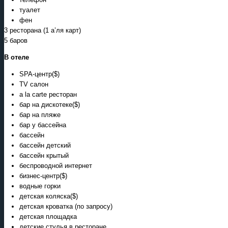
туалет
фен
3 ресторана (1 а’ля карт)
5 баров
В отеле
SPA-центр($)
TV салон
а la carte ресторан
бар на дискотеке($)
бар на пляже
бар у бассейна
бассейн
бассейн детский
бассейн крытый
беспроводной интернет
бизнес-центр($)
водные горки
детская коляска($)
детская кроватка (по запросу)
детская площадка
детские стулья в ресторане