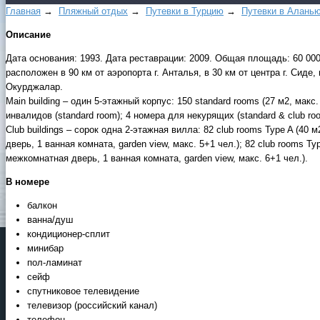
Главная
→
Пляжный отдых
→
Путевки в Турцию
→
Путевки в Алань
Описание
Дата основания: 1993. Дата реставрации: 2009. Общая площадь: 60 000 
расположен в 90 км от аэропорта г. Анталья, в 30 км от центра г. Сиде, в
Окурджалар.
Main building – один 5-этажный корпус: 150 standard rooms (27 м2, макс.
инвалидов (standard room); 4 номера для некурящих (standard & club ro
Club buildings – сорок одна 2-этажная вилла: 82 club rooms Type A (40
дверь, 1 ванная комната, garden view, макс. 5+1 чел.); 82 club rooms Ty
межкомнатная дверь, 1 ванная комната, garden view, макс. 6+1 чел.).
В номере
балкон
ванна/душ
кондиционер-сплит
минибар
пол-ламинат
сейф
спутниковое телевидение
телевизор (российский канал)
телефон