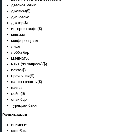
детское меню
джакузи($)
дискотека
доктор($)
интернет-кафе($)
кинозал
конференц-зал
лифт
лобби бар
мини-клуб
няня (по запросу)($)
почта($)
прачечная($)
салон красоты($)
сауна
сейф($)
снэк-бар
турецкая баня
Развлечения
анимация
аэробика