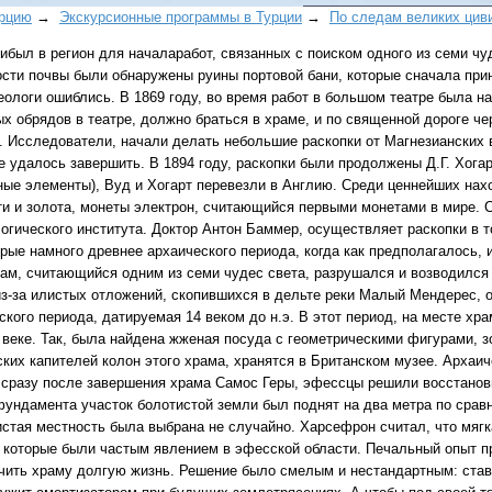
урцию
→
Экскурсионные программы в Турции
→
По следам великих цив
прибыл в регион для началаработ, связанных с поиском одного из семи ч
ности почвы были обнаружены руины портовой бани, которые сначала пр
ологи ошиблись. В 1869 году, во время работ в большом театре была на
 обрядов в театре, должно браться в храме, и по священной дороге чер
о. Исследователи, начали делать небольшие раскопки от Магнезианских 
е удалось завершить. В 1894 году, раскопки были продолжены Д.Г. Хога
рные элементы), Вуд и Хогарт перевезли в Англию. Среди ценнейших на
Все виды отдыха в
ти и золота, монеты электрон, считающийся первыми монетами в мире. С
Самые популярные:
огического института. Доктор Антон Баммер, осуществляет раскопки в т
Автобусные туры н
рые намного древнее архаического периода, когда как предполагалось, 
море.
рам, считающийся одним из семи чудес света, разрушался и возводился 
 из-за илистых отложений, скопившихся в дельте реки Малый Мендерес, 
Соль-Илецк автобу
кого периода, датируемая 14 веком до н.э. В этот период, на месте хра
 веке. Так, была найдена жженая посуда с геометрическими фигурами, 
Детские лагеря в Т
ских капителей колон этого храма, хранятся в Британском музее. Архаи
., сразу после завершения храма Самос Геры, эфессцы решили восстано
Великий Устюг
на 2
ундамента участок болотистой земли был поднят на два метра по срав
(реализация тура н
тистая местность была выбрана не случайно. Харсефрон считал, что мя
в конце августа)
 которые были частым явлением в эфесской области. Печальный опыт п
ечить храму долгую жизнь. Решение было смелым и нестандартным: став