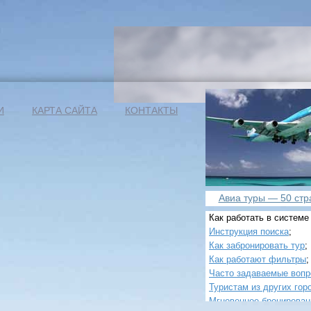
И
КАРТА САЙТА
КОНТАКТЫ
Авиа туры — 50 стра
Как работать в системе
Инструкция поиска
;
Как забронировать тур
;
Как работают фильтры
;
Часто задаваемые воп
Туристам из других гор
Мгновенное бронирован