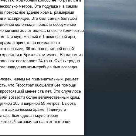
яжестью мраморный колосс не погрузился в
несколько метров. Эта подушка и в самом
ло прекрасное здание храма, размерами
26
тов и ассирийцев. Это был самый большой
 двойной колоннады придало сооружению
 и Казани
жении многих лет велись споры о количестве
офисе
ел Плиниус, живший в 1 веке нашей эры,
храма и принять во внимание то
достоверными. 36 колонн в нижней своей
 хранится в Британском музее. На одном из
олоннах составляет 24 тонн. Очень трудно
осле нападения киммерийцев был возведен
еловек, ничем не примечательный, решает
сть, что Герострат обошёлся без помощи
 простоявший менее ста лет. Это случилось
шили возвести более величественный храм.
линой 105 и шириной 55 метров. Высота
 и в архаическом храме. Плиниус и
 алтарь был сделан скульптором
ограммы
который согласился на этот шаг ради
ии в