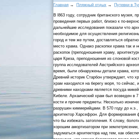
Главная
→
Пляжный отдых
→
Путевки в Т
B l863 году, сотрудник британского музея, 
проведения первых работ, близко к по-верх
дальнейшие исследования показали что архе
необходимое для осуществления религиозных
город и тем же путем, доставляться обратн
место храма. Однако раскопки храма так и н
раскопок (преподношения храму, архитекту
царя Креза, преподношения из слоновой кос
группа исследователей Австрийского археол
время, были обнаружены детали храма, кото
Древний историк Старбон утверждает, что х
храм находился на берегу моря, то сейчас,
древними находками является посуда микейс
Кибеле. Архаический храм был возведен в 7
кости и прочие предметы. Несколько иониче
разрушен киммерийцами. В 570 году до н.э
архитектор Харсефрон. Для формирования ф
что бы избежать затопления. К слову, боло
хорошим амортизатором при землетрясении,
задуматься архитектора над тем, как обесп