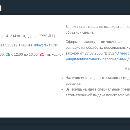
Заполняя и отправляя все виды заяво
обратной связи):
фис 412 (4 этаж, здание "РУБИН").
Оформляя заявку, в том числе заполн
-9506525212. Пишите:
info@rekatur.ru
.
согласие на обработку персональных
законом от 27.07.2006 № 152 "
О персо
:00,
СБ
с 12:00 до 16:00,
ВС
- выходной.
конфиденциальности персональных 
На
Наличие мест и цены в поисковых мод
времени.
Вы всегда найдете специальные пред
автоматической выдаче поискового мо