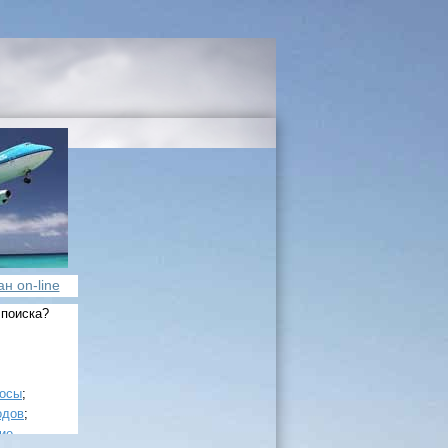
н on-line
 поиска?
росы
;
одов
;
ие
.