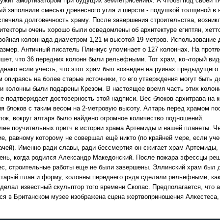
лужит амортизатором при будущих землетрясениях. А чтобы под своей т
ый заполнили смесью древесного угля и шерсти - подушкой толщиной в 
печила долговечность храму. После завершения строительства, возник
Круизы - 20
рхитекторы очень хорошо были осведомлены об архитектуре египтян, хет
войная колоннада диаметром 1,21 м высотой 19 метров. Использование
Речные круизы
из Перми
азмер. Античный писатель Плиниус упоминает о 127 колоннах. На протя
— оформление тура в 
ишет, что 36 передних колонн были рельефными. Тот храм, ко¬торый вид
Екатеринбурга
днако если учесть, что этот храм был возведен на руинах предыдущего 
м опираясь на более старые источники, то его утверждения могут быть 
 колонны были подарены Крезом. В настоящее время часть этих колони
же подтверждает достоверность этой надписи. Вес блоков архитрава на к
я блоков с таким весом на 2-метровую высоту. Алтарь перед храмом п
пок, вокруг алтаря было найдено огромное количество подношений.
олее поучительных притч в истории храма Артемиды и нашей планеты. Ч
е, равному которому не совершал ещё никто (по крайней мере, если уче
ачей). Именно ради славы, ради бессмертия он сжигает храм Артемиды,
 день, когда родился Александр Македонский. После пожара эфессцы ре
с, строительные работы еще не были завершены. Эллинский храм был д
старый план и форму, колонны переднего ряда сделали рельефными, как
сделал известный скульптор того времени Скопас. Предполагается, что
Экскурсионные пр
ся в Британском музее изображена сцена жертвоприношения Алкестеса, 
Россиия - все экскурс
онлайн модуле