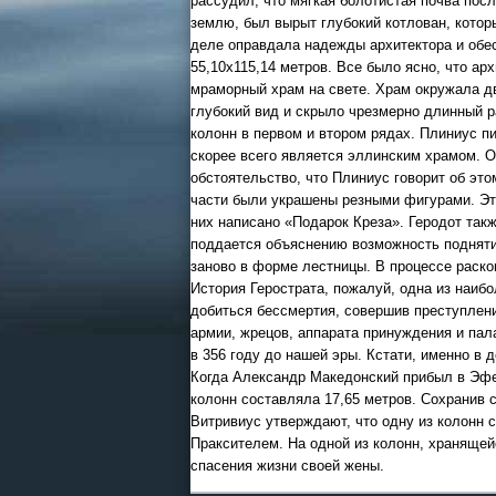
рассудил, что мягкая болотистая почва пос
землю, был вырыт глубокий котлован, котор
деле оправдала надежды архитектора и обес
55,10x115,14 метров. Все было ясно, что а
мраморный храм на свете. Храм окружала д
глубокий вид и скрыло чрезмерно длинный р
колонн в первом и втором рядах. Плиниус п
скорее всего является эллинским храмом. О
обстоятельство, что Плиниус говорит об это
части были украшены резными фигурами. Эти
них написано «Подарок Креза». Геродот так
поддается объяснению возможность подняти
заново в форме лестницы. В процессе раско
История Герострата, пожалуй, одна из наиб
добиться бессмертия, совершив преступлени
армии, жрецов, аппарата принуждения и пал
в 356 году до нашей эры. Кстати, именно в
Когда Александр Македонский прибыл в Эфе
колонн составляла 17,65 метров. Сохранив 
Витривиус утверждают, что одну из колонн 
Праксителем. На одной из колонн, хранящей
спасения жизни своей жены.