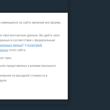
к имеющиеся на сайте (включая все формы
яя свои контактные данные, Вы даёте свое
 данных в соответствии с федеральным
нальных данных
" и
политикой
данных
этого сайта.
ши туры:
улях представлены в режиме реального
ложения по выгодной стоимости в
дуля.