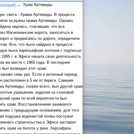
илизаций
→ Храм Артемиды
удес света - Храма Артемиды. В процессе
иняли за руины храма Артемиды. Однако,
йдена надпись, гласившая, что все
ез Магнезианские ворота, заноситься в
ворот и продвигаясь по дороге, определили
ртом. Все, что было найдено в процессе
ходок была барельефная колонна с подписью
 России
 1895 г. в Эфесе начала свою деятельность
ом же месте с 1965 года. В последнее
а черное
и был возведен этот храм.
заново семь раз. Если в античный период
он расположен в 5 км от берега. Самыми
сом
.
ма Артемиды, скорее всего, был другой храм
золотые украшения, изделия из слоновой
уапсе
ческий храм по всей вероятности был
вить храм. Восстановлением занимался
027
нению с предыдущим основанием, для того
ачнется
гкая подушка водянистой почвы послужит
режнего строительства в Эфесе заставил
ить храм на болоте у реки. Херсифрон