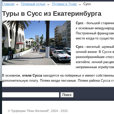
Главная
→
Пляжный отдых
→
Путевки в Тунис
→ Сусс
Туры в Сусс из Екатеринбурга
Сусс
- большой старинн
к основным международны
Построенный французам
месте когда-то существ
Сусс -
веселый, шумный
ночной жизни. В Суссе 
разнообразнейшие спос
коктейли, ночной расцв
непременным атрибутом
В основном,
отели Сусса
находятся на побережье и имеют собственны
дополнительную плату. Пляжи везде песчаные. Пляжи района Сусса сч
© Турфирма "Река Желаний", 2004 - 2026.