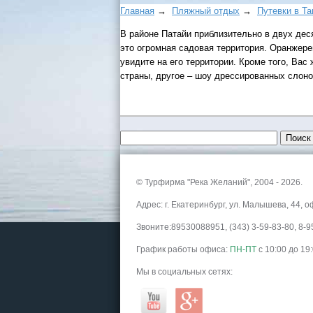
Главная
→
Пляжный отдых
→
Путевки в Т
В районе Патайи приблизительно в двух деся
это огромная садовая территория. Оранжереи
увидите на его территории. Кроме того, Ва
страны, другое – шоу дрессированных слоно
© Турфирма "Река Желаний", 2004 - 2026.
Адрес: г. Екатеринбург, ул. Малышева, 44, о
Звоните:89530088951, (343) 3-59-83-80, 8
График работы офиса:
ПН-ПТ
с 10:00 до 19
Мы в социальных сетях: