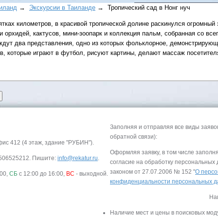
аиланд
→
Экскурсии в Таиланде
→ Тропический сад в Нонг нуч
тках километров, в красивой тропической долине раскинулся огромный э
 орхидей, кактусов, мини-зоопарк и коллекция пальм, собранная со всег
с ждут два представления, одно из которых фольклорное, демонстрирую
в, которые играют в футбол, рисуют картины, делают массаж посетител
Все виды отдыха в
Самые популярные:
Автобусные туры н
море.
Заполняя и отправляя все виды заяво
Соль-Илецк автобу
обратной связи):
фис 412 (4 этаж, здание "РУБИН").
Детские лагеря в Т
Оформляя заявку, в том числе заполн
-9506525212. Пишите:
info@rekatur.ru
.
согласие на обработку персональных
Великий Устюг
на 2
законом от 27.07.2006 № 152 "
О персо
:00,
СБ
с 12:00 до 16:00,
ВС
- выходной.
(реализация тура н
конфиденциальности персональных 
в конце августа)
На
Наличие мест и цены в поисковых мод