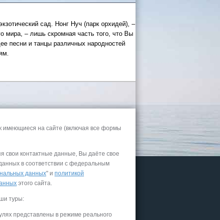
кзотический сад. Нонг Нуч (парк орхидей), –
о мира, – лишь скромная часть того, что Вы
щее песни и танцы различных народностей
ям.
 России
а черное
к имеющиеся на сайте (включая все формы
сом
.
уапсе
яя свои контактные данные, Вы даёте свое
 данных в соответствии с федеральным
027
нальных данных
" и
политикой
ачнется
данных
этого сайта.
ши туры:
улях представлены в режиме реального