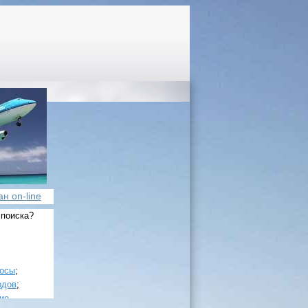
н on-line
 поиска?
росы
;
одов
;
ие
.