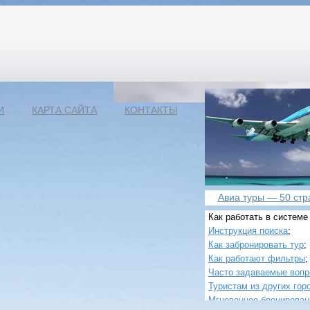
И
КАРТА САЙТА
КОНТАКТЫ
Авиа туры — 50 стра
Как работать в системе
Инструкция поиска
;
Как забронировать тур
;
Как работают фильтры
;
Часто задаваемые воп
Туристам из других гор
Мгновенное бронирован