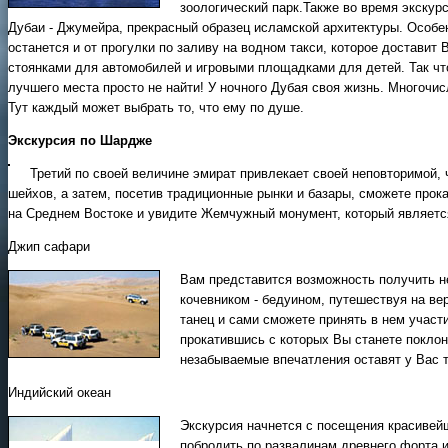
зоологический парк.Также во время экску
Дубаи - Джумейра, прекрасный образец исламской архитектуры. Особе
останется и от прогулки по заливу на водном такси, которое доставит
стоянками для автомобилей и игровыми площадками для детей. Так что 
лучшего места просто не найти! У ночного Дубая своя жизнь. Многочи
Тут каждый может выбрать то, что ему по душе.
Экскурсия по Шардже
Третий по своей величине эмират привлекает своей неповторимой,
шейхов, а затем, посетив традиционные рынки и базары, сможете прок
на Среднем Востоке и увидите Жемчужный монумент, который являет
Джип сафари
Вам представится возможность получить н
кочевником - бедуином, путешествуя на ве
танец и сами сможете принять в нем участ
прокатившись с которых Вы станете поклон
незабываемые впечатления оставят у Вас 
Индийский океан
Экскурсия начнется с посещения красивей
побродить по развалинам древнего форта и