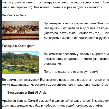
массу удовольствия от головокружительных горных серпантинов. Посе
озеро не пересохло). Как правило ужин в горах входит в стоимость.
Верблюжьи бега
Проникнуться атмосферой востока Вам пом
Наездники - это дети от 6 до 9 лет. Кажды
(квартира, автомобиль, самолет и т.д.). П
лицезреть эмиров и их ближайшее окружен
Поездка в Хатта форт
Вы сможете посетить уникальный форт в м
возможность представить истинную важност
очарование.
Полет на самолете (с инструктором)
Во время этой экскурсии Вы сможете посмотреть с высоты птичьего по
могут насладиться чувством самостоятельного управления самолётом
Экскурсия в Burj Al Arab
Арабская башня. Самый высокий и шикарный отель в мире. 7 звёздочек
фонтаны, аквариумы, бар в небесах и под водой, смотровые лифты.