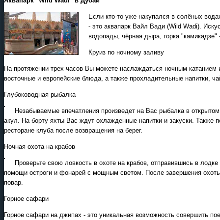
Аквапарк "Wild Wadi" в Дубай
Если кто-то уже накупался в солёных вода
- это аквапарк Вайл Вади (Wild Wadi). Иску
водопады, чёрная дыра, горка "камикадзе" 
Круиз по ночному заливу
На протяжении трех часов Вы можете наслаждаться ночным катанием 
восточные и европейские блюда, а также прохладительные напитки, ча
Глубоководная рыбалка
Незабываемые впечатления произведет на Вас рыбалка в открытом
акул. На борту яхты Вас ждут охлажденные напитки и закуски. Также п
ресторане клуба после возвращения на берег.
Ночная охота на крабов
Проверьте свою ловкость в охоте на крабов, отправившись в лодке
помощи остроги и фонарей с мощным светом. После завершения охоты,
повар.
Горное сафари
Горное сафари на джипах - это уникальная возможность совершить поез