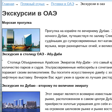
Главная
→
Пляжный отдых
→
Путевки в ОАЭ
→ Экcкуpcии в оаэ
Экcкуpcии в ОАЭ
Морская прогулка
Прогулка на корабле по вечернему Дубаю. 
ночного Дубая, путешествуя по заливу Cre
судёнышек до суперсовременных яхт-катама
музыка, море разноцветных огней, и велик
Экскурсия в столицу ОАЭ - Абу-Даби
Столица Объединенных Арабских Эмиратов Абу-Даби - это самый кр
количество парков и садов. Ультрасовременные небоскребы в сочетан
поражает своим великолепием. Вы посетите искусственную дамбу с зо
нефтяную выставку. Вечером Вас ждет ужин в одном из лучших рестор
Экскурсия по Дубаю - второму по величине эмирату
Этот эмират является всемирно известным 
рынке, расположенном в самом центре Дуба
приобрести золотые украшения для себя и с
на огромном шелковом рынке и рынке восто