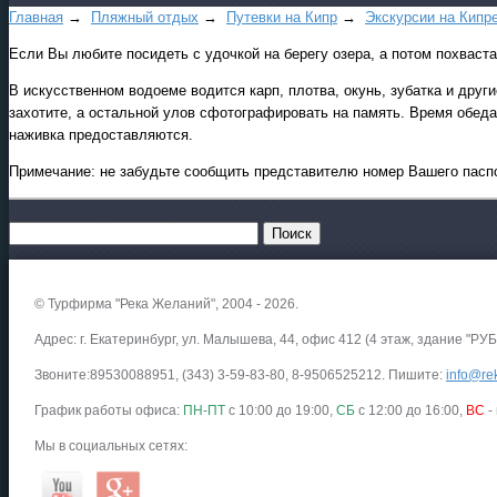
Главная
→
Пляжный отдых
→
Путевки на Кипр
→
Экскурсии на Кипр
Если Вы любите посидеть с удочкой на берегу озера, а потом похвастат
В искусственном водоеме водится карп, плотва, окунь, зубатка и друг
захотите, а остальной улов сфотографировать на память. Время обед
наживка предоставляются.
Примечание: не забудьте сообщить представителю номер Вашего пасп
© Турфирма "Река Желаний", 2004 - 2026.
Адрес: г. Екатеринбург, ул. Малышева, 44, офис 412 (4 этаж, здание "РУБ
Звоните:89530088951, (343) 3-59-83-80, 8-9506525212. Пишите:
info@rek
График работы офиса:
ПН-ПТ
с 10:00 до 19:00,
СБ
с 12:00 до 16:00,
ВС
-
Мы в социальных сетях: