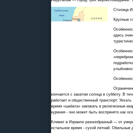
Столица И
Крупные г
Особеннос
здесь оче
туристиче
Особеннос
«переброн
подработк
улыбчивос
Особеннос
Ограничени
кончается с закатом солнца в субботу. В те
работает и общественный транспорт. Уехать
время «шабата» заезжать в религиозные ква
курения - оно может быть воспринято как ос
Климат в Израиле разнообразный — от умере
остальное время - сухой летний. Обильные д