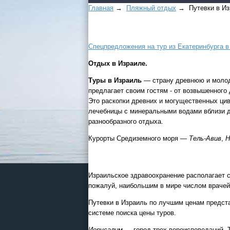
Главная
→
Пляжный отдых
→ Путевки в Из
Спецпредложения на тур из Екатеринбурга в
Отдых в Израиле.
Туры в Израиль
— страну древнюю и молоду
предлагает своим гостям - от возвышенного
Это раскопки древних и могущественных ци
лечебницы с минеральными водами вблизи д
разнообразного отдыха.
Курорты Средиземного моря —
Тель-Авив
,
Н
Израильское здравоохранение располагает 
пожалуй, наибольшим в мире числом врачей
Путевки в Израиль по лучшим ценам предста
системе поиска цены туров.
Иерусалим
— город трех вероисповеданий. Та