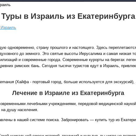
раиль
Туры в Израиль из Екатеринбурга
 Израиль
ю одновременно, страну прошлого и настоящего. Здесь переплетаются
Все виды отдыха в
 духовного до земного. Это святые высоты Иерусалима и самая низкая т
вилизаций и современные города. Современные курорты на берегах леге
Самые популярные:
ревних римских бань. Сегодня тысячи туристов едут в Израиль, привл
Автобусные туры н
море.
етания
(Хайфа - портовый город, больше используется для экскурсий),
Соль-Илецк автобу
Лечение в Израиле из Екатеринбурга
Детские лагеря в Т
современными лечебными учреждениями, передовой медицинской наукой 
Великий Устюг
на 2
 на душу населения.
(реализация тура н
в конце августа)
влены в нашей системе поиска. Забронировать — купить тур из Екатер
кой уникальной смеси историй, традиций и культур, вы нигде не встрет