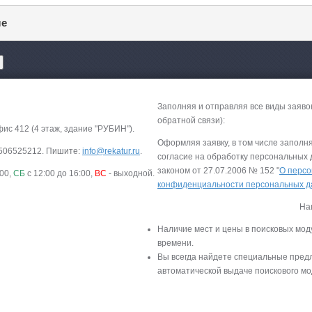
ле
Заполняя и отправляя все виды заяво
обратной связи):
фис 412 (4 этаж, здание "РУБИН").
Оформляя заявку, в том числе заполн
-9506525212. Пишите:
info@rekatur.ru
.
согласие на обработку персональных
законом от 27.07.2006 № 152 "
О персо
:00,
СБ
с 12:00 до 16:00,
ВС
- выходной.
конфиденциальности персональных 
На
Наличие мест и цены в поисковых мод
времени.
Вы всегда найдете специальные пред
автоматической выдаче поискового мо