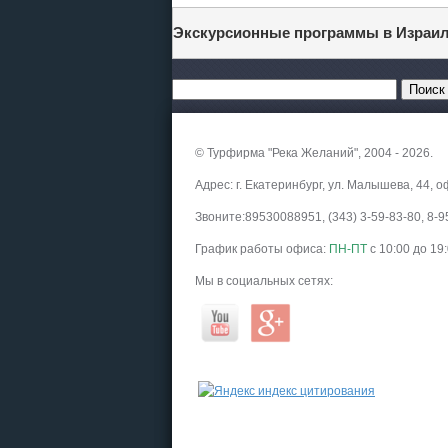
Экскурсионные программы в Израи
© Турфирма "Река Желаний", 2004 - 2026.
Адрес: г. Екатеринбург, ул. Малышева, 44, о
Звоните:89530088951, (343) 3-59-83-80, 8
График работы офиса:
ПН-ПТ
с 10:00 до 19
Мы в социальных сетях: