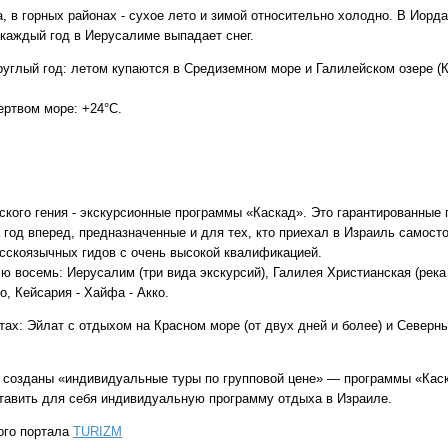
, в горных районах - сухое лето и зимой относительно холодно. В Иорд
 каждый год в Иерусалиме выпадает снег.
углый год: летом купаются в Средиземном море и Галилейском озере (Ки
ертвом море: +24°C.
ского гения - экскурсионные программы «Каскад». Это гарантированные
год вперед, предназначенные и для тех, кто приехал в Израиль самосто
сскоязычных гидов с очень высокой квалификацией.
 восемь: Иерусалим (три вида экскурсий), Галилея Христианская (река 
о, Кейсария - Хайфа - Акко.
тах: Эйлат с отдыхом на Красном море (от двух дней и более) и Север
и созданы «индивидуальные туры по групповой цене» — программы «Каск
ставить для себя индивидуальную программу отдыха в Израиле.
ого портала
TURIZM