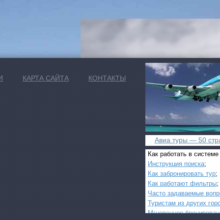
И
КАРТА САЙТА
КОНТАКТЫ
Авиа туры — 50 стра
Как работать в системе
Инструкция поиска
;
Как забронировать тур
;
Как работают фильтры
;
Часто задаваемые воп
Туристам из других гор
Мгновенное бронирован