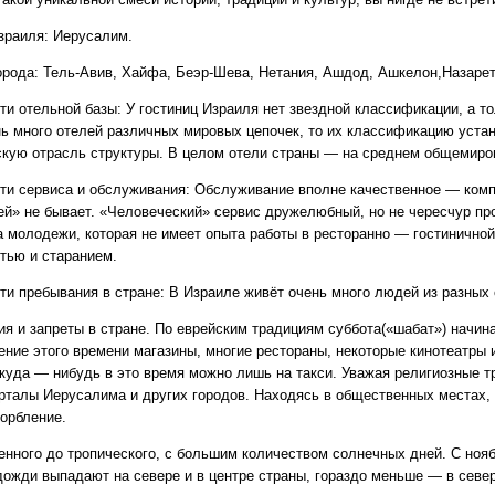
зраиля: Иерусалим.
Круизы - 20
орода: Тель-Авив, Хайфа, Беэр-Шева, Нетания, Ашдод, Ашкелон,Назарет,
Речные круизы
из Перми
ти отельной базы: У гостиниц Израиля нет звездной классификации, а т
— оформление тура в 
нь много отелей различных мировых цепочек, то их классификацию уст
Екатеринбурга
скую отрасль структуры. В целом отели страны — на среднем общемиро
ти сервиса и обслуживания: Обслуживание вполне качественное — комп
ей» не бывает. «Человеческий» сервис дружелюбный, но не чересчур п
а молодежи, которая не имеет опыта работы в ресторанно — гостинично
тью и старанием.
ти пребывания в стране: В Израиле живёт очень много людей из разных 
я и запреты в стране. По еврейским традициям суббота(«шабат») начина
чение этого времени магазины, многие рестораны, некоторые кинотеатры
 куда — нибудь в это время можно лишь на такси. Уважая религиозные т
рталы Иерусалима и других городов. Находясь в общественных местах, 
корбление.
Экскурсионные пр
нного до тропического, с большим количеством солнечных дней. С ноя
Россиия - все экскурс
ожди выпадают на севере и в центре страны, гораздо меньше — в северн
онлайн модуле