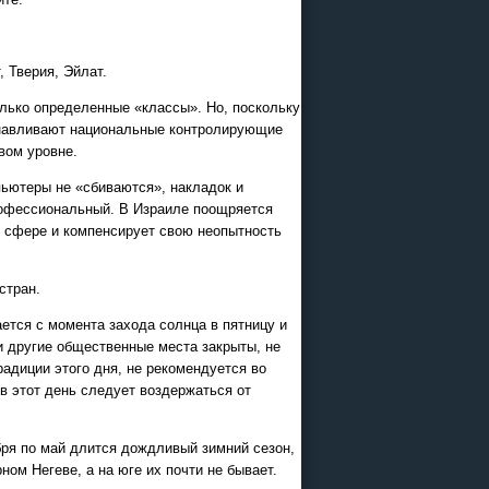
26
 Тверия, Эйлат.
 и Казани
олько определенные «классы». Но, поскольку
офисе
анавливают национальные контролирующие
вом уровне.
ьютеры не «сбиваются», накладок и
рофессиональный. В Израиле поощряется
й сфере и компенсирует свою неопытность
стран.
ется с момента захода солнца в пятницу и
 и другие общественные места закрыты, не
радиции этого дня, не рекомендуется во
в этот день следует воздержаться от
ограммы
бря по май длится дождливый зимний сезон,
ии в
ом Негеве, а на юге их почти не бывает.