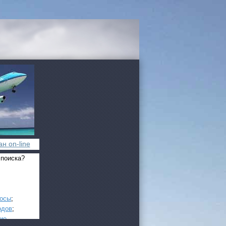
н on-line
 поиска?
росы
;
одов
;
ие
.