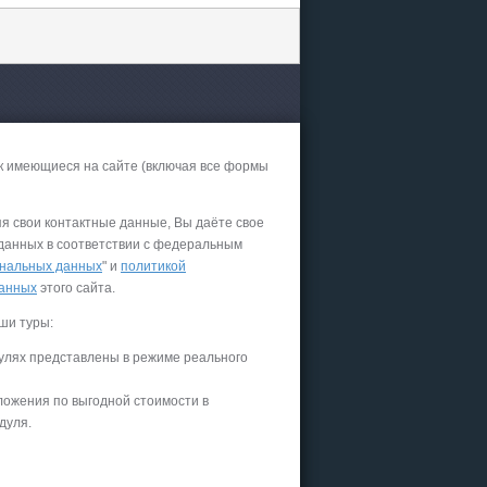
к имеющиеся на сайте (включая все формы
яя свои контактные данные, Вы даёте свое
 данных в соответствии с федеральным
нальных данных
" и
политикой
данных
этого сайта.
ши туры:
улях представлены в режиме реального
ложения по выгодной стоимости в
дуля.