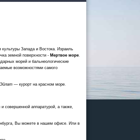
 культуры Запада и Востока. Израиль
 России
очка земной поверхности -
Мертвое море
.
ндарных морей и бальнеологические
екаемые возможностями самого
а черное
Эйлат
— курорт на красном море.
сом
.
уапсе
и совершенной аппаратурой, а также,
027
ачнется
инбурга, Вы можете в нашем офисе. Или в
ите.