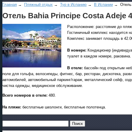
Главная
→
Пляжный отдых
→
Тур в Испанию
→
В Испании
→ Отель B
Отель Bahia Principe Costa Adeje 
Расположение: расстояние до пляжа
Гостиничный комплекс находится н
Комплекс занимает площадь в 42.00
В номере:
Кондиционер (индивидуа
туалет в каждом номере, раковина.
В отеле:
бассейн под открытым неб
поле для гольфа, велосипеды, фитнес, бар, ресторан, дискотека, разв
автомобилей, автомобильный паркинг/гараж, металлический сейф, оздо
чистка одежды, медицинское обслуживание.
Всего номеров в отеле:
480.
На пляже:
бесплатные шезлонги, бесплатные полотенца.