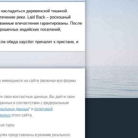
о насладиться деревенской тишиной.
течению реки. Laid Back – роскошный
бываемые впечатления гарантированы. После
 крошечных индийских поселений,
ле обеда хаусбот причалит к пристани, и
 России
а черное
к имеющиеся на сайте (включая все формы
сом
.
уапсе
яя свои контактные данные, Вы даёте свое
 данных в соответствии с федеральным
027
нальных данных
" и
политикой
ачнется
данных
этого сайта.
ши туры:
улях представлены в режиме реального