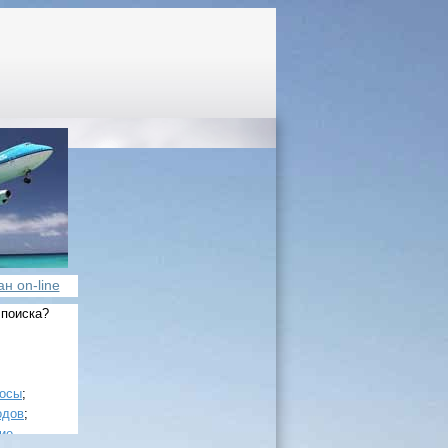
н on-line
 поиска?
росы
;
одов
;
ие
.