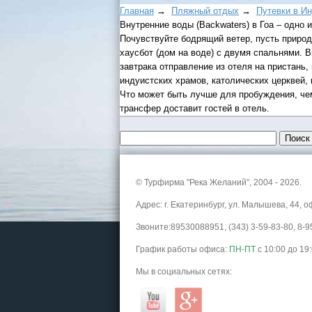
Главная
→
Пляжный отдых
→
Путевки в И
Внутренние воды (Backwaters) в Гоа – одно
Почувствуйте бодрящий ветер, пусть природ
хаусбот (дом на воде) с двумя спальнями. 
завтрака отправление из отеля на пристань
индуистских храмов, католических церквей, 
Что может быть лучше для пробуждения, чем
трансфер доставит гостей в отель.
© Турфирма "Река Желаний", 2004 - 2026.
Адрес: г. Екатеринбург, ул. Малышева, 44, о
Звоните:89530088951, (343) 3-59-83-80, 8
График работы офиса:
ПН-ПТ
с 10:00 до 19
Мы в социальных сетях: