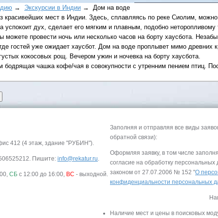
ндию
→
Экскурсии в Индии
→ Дом на воде
 из красивейших мест в Индии. Здесь, сплавляясь по реке Сиолим, можн
а успокоит дух, сделает его мягким и плавным, подобно неторопливому 
Вы можете провести ночь или несколько часов на борту хаусбота. Неза
, где гостей уже ожидает хаусбот. Дом на воде проплывет мимо древних
густых кокосовых рощ. Вечером ужин и ночевка на борту хаусбота.
 бодрящая чашка кофе/чая в совокупности с утренним пением птиц. Пос
Все виды отдыха в
Самые популярные:
Автобусные туры н
море.
Заполняя и отправляя все виды заяво
Соль-Илецк автобу
обратной связи):
фис 412 (4 этаж, здание "РУБИН").
Детские лагеря в Т
Оформляя заявку, в том числе заполн
-9506525212. Пишите:
info@rekatur.ru
.
согласие на обработку персональных
Великий Устюг
на 2
законом от 27.07.2006 № 152 "
О персо
:00,
СБ
с 12:00 до 16:00,
ВС
- выходной.
(реализация тура н
конфиденциальности персональных 
в конце августа)
На
Наличие мест и цены в поисковых мод