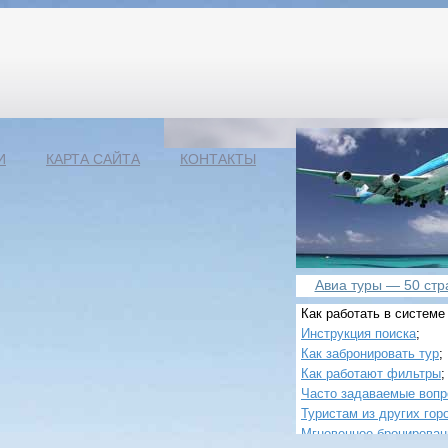
И
КАРТА САЙТА
КОНТАКТЫ
Авиа туры — 50 стра
Как работать в системе
Инструкция поиска
;
Как забронировать тур
;
Как работают фильтры
;
Часто задаваемые воп
Туристам из других гор
Мгновенное бронирован