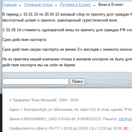
Главная
→
Пляжный отдых
→
Путевки в Египет
→ Виза в Египет
В период с 15.01.15 по 30.04.15 визовый сбор по прилету для граждан
бесплатный штамп о прилете, равноценный туристической визе.
С 01.05.14 стоимость однократной визы по прилету для граждан РФ сос
Срок действия паспорта:
Срок действия загран паспорта не менее 3-х месяцев с момента оконча
Но из практики нашей компании отказа в визовом контроле не было для
действия паспорта мы на себя не берем.
© Турфирма "Река Желаний", 2004 - 2026.
Адрес: г. Екатеринбург, ул. Малышева, 44, офис 412 (4 этаж, здание "РУБ
Звоните:89530088951, (343) 3-59-83-80, 8-9506525212. Пишите:
info@rek
График работы офиса:
ПН-ПТ
с 10:00 до 19:00,
СБ
с 12:00 до 16:00,
ВС
-