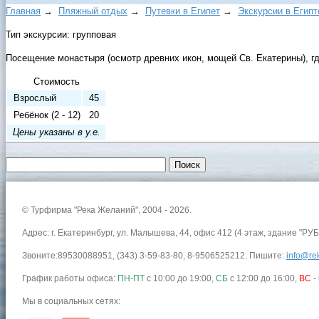
Главная
→
Пляжный отдых
→
Путевки в Египет
→
Экскурсии в Египт
Тип экскурсии: групповая
Посещение монастыря (осмотр древних икон, мощей Св. Екатерины), гд
Стоимость
Взрослый
45
Ребёнок (2 - 12)
20
Цены указаны в у.е.
© Турфирма "Река Желаний", 2004 - 2026.
Адрес: г. Екатеринбург, ул. Малышева, 44, офис 412 (4 этаж, здание "РУБ
Звоните:89530088951, (343) 3-59-83-80, 8-9506525212. Пишите:
info@rek
График работы офиса:
ПН-ПТ
с 10:00 до 19:00,
СБ
с 12:00 до 16:00,
ВС
-
Мы в социальных сетях: