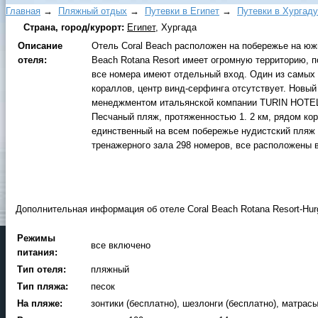
Главная
→
Пляжный отдых
→
Путевки в Египет
→
Путевки в Xуpгaду
Страна, город/курорт:
Египет
, Хургада
Описание
Отель Coral Beach расположен на побережье на юж
отеля:
Beach Rotana Resort имеет огромную территорию, п
все номера имеют отдельный вход. Один из самых 
кораллов, центр винд-серфинга отсутствует. Новый 
менеджментом итальянской компании TURIN HOTELS
Песчаный пляж, протяженностью 1. 2 км, рядом ко
единственный на всем побережье нудистский пляж
тренажерного зала 298 номеров, все расположены в
Дополнительная информация об отеле Coral Beach Rotana Resort-Hur
Режимы
все включено
питания:
Тип отеля:
пляжный
Тип пляжа:
песок
На пляже:
зонтики (бесплатно), шезлонги (бесплатно), матрасы