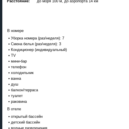
Расстояние:
до моря 100 м, до аэропорта 14 км
В номере
• Уборка номера (раз/неделя): 7
• Смена белья (раз/неделя): 3
• Кондиционер (индивидуальный)
• TV
• мини-бар
• телефон
• холодильник
• ванна
• душ
• балкон/терраса
• туалет
• раковина
В отеле
• открытый бассейн
• детский бассейн
• водные развлечения