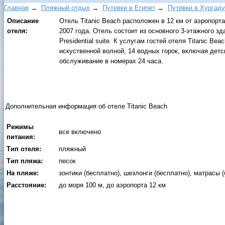
Главная
→
Пляжный отдых
→
Путевки в Египет
→
Путевки в Xуpгaду
Описание
Отель Titanic Beach расположен в 12 км от аэропорта
отеля:
2007 года. Отель состоит из основного 3-этажного здан
Presidential suite. К услугам гостей отеля Titanic B
искуственной волной, 14 водных горок, включая детск
обслуживание в номерах 24 часа.
Дополнительная информация об отеле Titanic Beach
Режимы
все включено
питания:
Тип отеля:
пляжный
Тип пляжа:
песок
На пляже:
зонтики (бесплатно), шезлонги (бесплатно), матрасы 
Расстояние:
до моря 100 м, до аэропорта 12 км