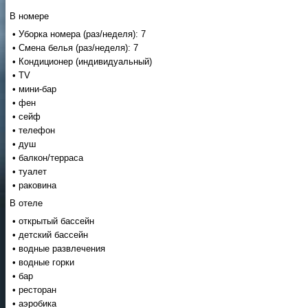
В номере
• Уборка номера (раз/неделя): 7
• Смена белья (раз/неделя): 7
• Кондиционер (индивидуальный)
• TV
• мини-бар
• фен
• сейф
• телефон
• душ
• балкон/терраса
• туалет
• раковина
В отеле
• открытый бассейн
• детский бассейн
• водные развлечения
• водные горки
• бар
• ресторан
• аэробика