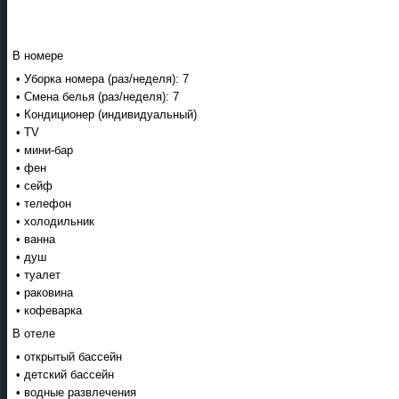
В номере
• Уборка номера (раз/неделя): 7
• Смена белья (раз/неделя): 7
• Кондиционер (индивидуальный)
• TV
• мини-бар
• фен
• сейф
• телефон
• холодильник
• ванна
• душ
• туалет
• раковина
• кофеварка
В отеле
• открытый бассейн
• детский бассейн
• водные развлечения