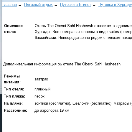
Главная
→
Пляжный отдых
→
Путевки в Египет
→
Путевки в Xуpгaду
Описание
Отель The Oberoi Sahl Hasheesh относится к одноим
отеля:
Хургады. Все номера выполнены в виде suites (номер
бассейнами. Непосредственно рядом с пляжем находи
Дополнительная информация об отеле The Oberoi Sahl Hasheesh
Режимы
завтрак
питания:
Тип отеля:
пляжный
Тип пляжа:
песок
На пляже:
зонтики (бесплатно), шезлонги (бесплатно), матрасы 
Расстояние:
до аэропорта 19 км