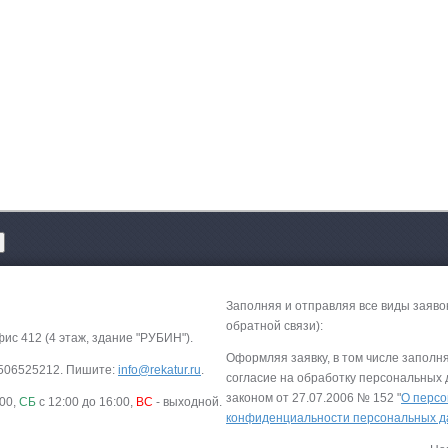
Заполняя и отправляя все виды заяво
обратной связи):
фис 412 (4 этаж, здание "РУБИН").
Оформляя заявку, в том числе заполн
-9506525212. Пишите:
info@rekatur.ru
.
согласие на обработку персональных
законом от 27.07.2006 № 152 "
О персо
:00,
СБ
с 12:00 до 16:00,
ВС
- выходной.
конфиденциальности персональных 