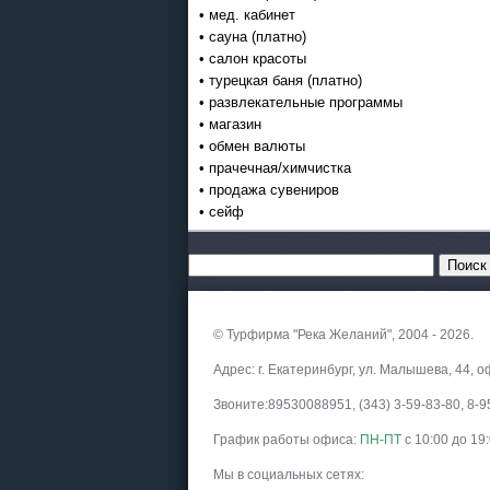
• мед. кабинет
• сауна (платно)
• салон красоты
• турецкая баня (платно)
• развлекательные программы
• магазин
• обмен валюты
• прачечная/химчистка
• продажа сувениров
• сейф
© Турфирма "Река Желаний", 2004 - 2026.
Адрес: г. Екатеринбург, ул. Малышева, 44, о
Звоните:89530088951, (343) 3-59-83-80, 8
График работы офиса:
ПН-ПТ
с 10:00 до 19
Мы в социальных сетях: