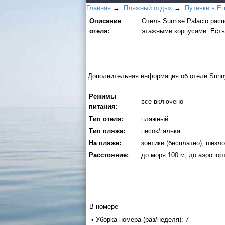
Главная
→
Пляжный отдых
→
Путевки в Ег
Описание
Отель Sunrise Palacio расп
отеля:
этажными корпусами. Есть
Дополнительная информация об отеле Sunny D
Режимы
все включено
питания:
Тип отеля:
пляжный
Тип пляжа:
песок/галька
На пляже:
зонтики (бесплатно), шезло
Расстояние:
до моря 100 м, до аэропор
В номере
• Уборка номера (раз/неделя): 7