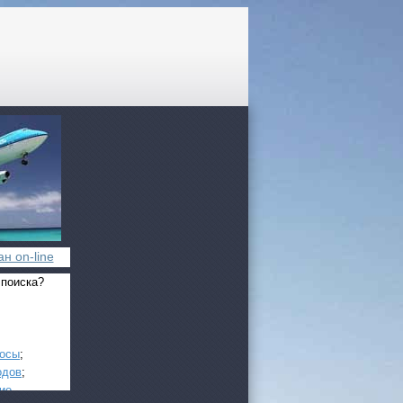
н on-line
 поиска?
росы
;
одов
;
ие
.