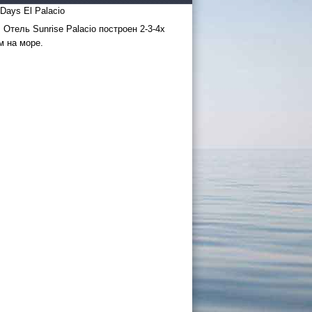
ays El Palacio
 Отель Sunrise Palacio построен 2-3-4х
м на море.
 России
а черное
сом
.
уапсе
027
ачнется