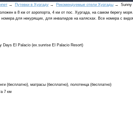
ипет
→
Путевки в Xуpгaду
→
Рекомендуемые отели Хургады
→ Sunny D
оложен в 8 км от аэропорта, 4 км от пос. Хургада, на самом берегу моря.
 номера для некурящих, для инвалидов на калясках. Все номера с видо
ays El Palacio (ex.sunrise El Palacio Resort)
Все виды отдыха в
Самые популярные:
Автобусные туры н
море.
Соль-Илецк автобу
нги (бесплатно), матрасы (бесплатно), полотенца (бесплатно)
та 7 км
Детские лагеря в Т
Великий Устюг
на 2
(реализация тура н
в конце августа)