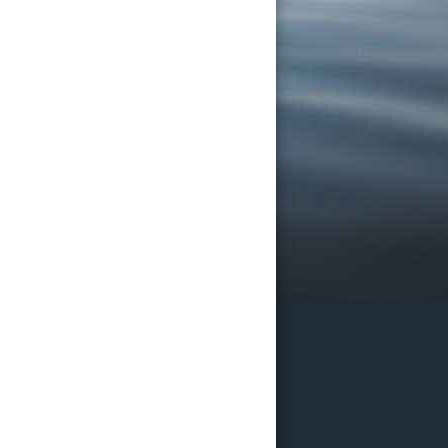
26
 и Казани
офисе
ограммы
ии в