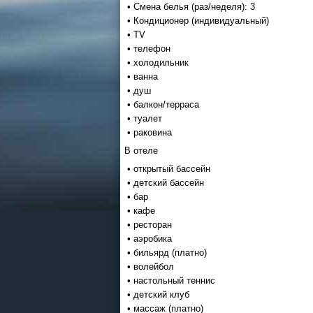
• Смена белья (раз/неделя): 3
• Кондиционер (индивидуальный)
• TV
• телефон
• холодильник
• ванна
• душ
• балкон/терраса
• туалет
• раковина
В отеле
• открытый бассейн
• детский бассейн
• бар
• кафе
• ресторан
• аэробика
• бильярд (платно)
• волейбол
• настольный теннис
• детский клуб
• массаж (платно)