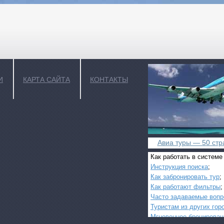
И
КАРТА САЙТА
КОНТАКТЫ
Авиа туры — 50 стра
Как работать в системе
Инструкция поиска
;
Как забронировать тур
;
Как работают фильтры
;
Часто задаваемые воп
Туристам из других гор
Мгновенное бронирован